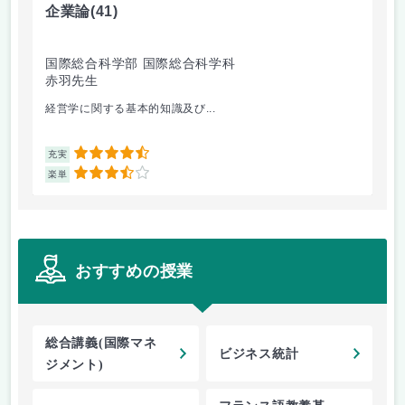
企業論
(41)
マ
国際総合科学部 国際総合科学科
国
赤羽先生
柴
経営学に関する基本的知識及び...
経
4.5
充実
充
3.5
楽単
楽
おすすめの授業
総合講義(国際マネ
ビジネス統計
ジメント)