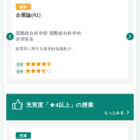
楽単
企業論
(41)
心
国際総合科学部 国際総合科学科
国
赤羽先生
平
経営学に関する基本的知識及び...
心
4.5
充実
充
3.5
楽単
楽
充実度「★4以上」の授業
もっとみる
充実