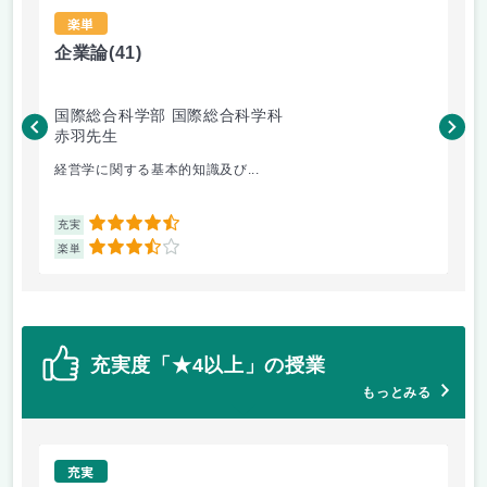
楽単
企業論
(41)
心
国際総合科学部 国際総合科学科
国
赤羽先生
平
経営学に関する基本的知識及び...
心
4.5
充実
充
3.5
楽単
楽
充実度「★4以上」の授業
もっとみる
充実