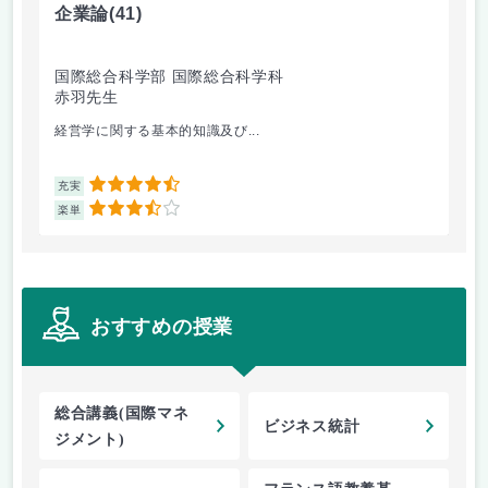
企業論
(41)
マ
国際総合科学部 国際総合科学科
国
赤羽先生
柴
経営学に関する基本的知識及び...
経
4.5
充実
充
3.5
楽単
楽
おすすめの授業
総合講義(国際マネ
ビジネス統計
ジメント)