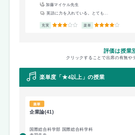
加藤マイケル先生
英語に力を入れている。とても...
充実
楽単
3
4
評価は授業
クリックすることで出席の有無や
楽単度「★4以上」の授業
楽単
企業論
(41)
国際総合科学部 国際総合科学科
赤羽先生