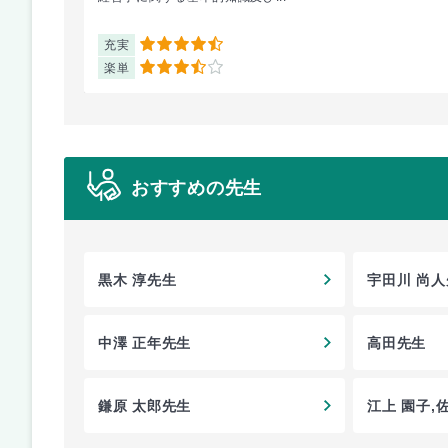
充実
4.5
楽単
3.5
おすすめの先生
黒木 淳先生
宇田川 尚
中澤 正年先生
高田先生
鎌原 太郎先生
江上 園子,