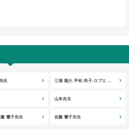
人先生
三浦 龍介,平松 尚子,ロブエ ナ
タリー先生
山本先生
佐藤 響子先生
佐藤 響子先生