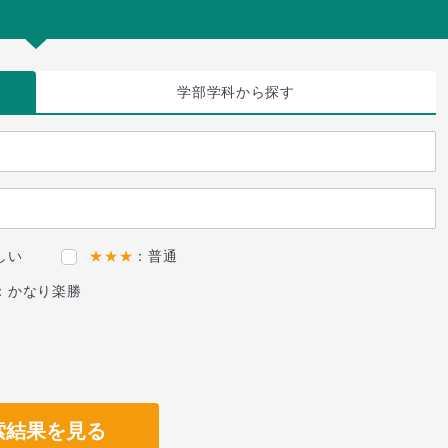
学部学科
から探す
しい
★★★
：普通
：かなり楽勝
索結果を見る