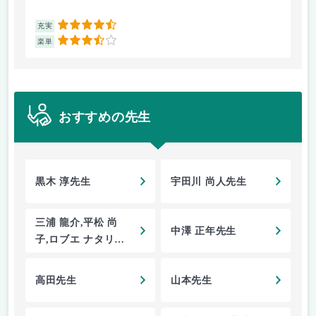
4.5
充実
充
3.5
楽単
楽
おすすめの先生
黒木 淳先生
宇田川 尚人先生
三浦 龍介,平松 尚
中澤 正年先生
子,ロブエ ナタリー
先生
高田先生
山本先生