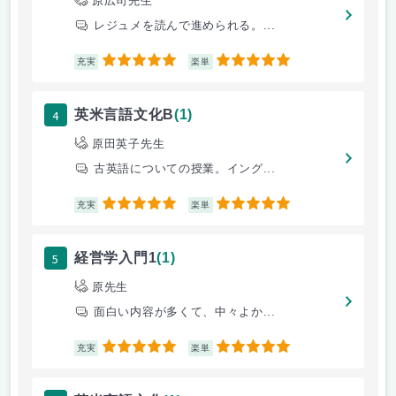
原広司先生
レジュメを読んで進められる。...
5
5
充実
楽単
4
英米言語文化B
(1)
原田英子先生
古英語についての授業。イング...
5
5
充実
楽単
5
経営学入門1
(1)
原先生
面白い内容が多くて、中々よか...
5
5
充実
楽単