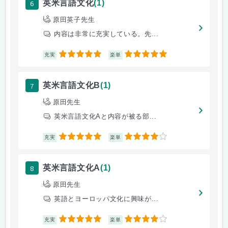
6
英米言語文化
(1)
原田英子先生
内容は非常に充実している。先...
5
5
充実
楽単
7
英米言語文化B
(1)
原田先生
英米言語文化Aと内容が被る部...
5
4
充実
楽単
8
英米言語文化A
(1)
原田先生
英語とヨーロッパ文化に興味が...
5
4
充実
楽単