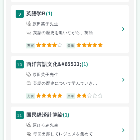
9
英語学B
(1)
原田英子先生
英語の歴史を追いながら、英語...
4
5
充実
楽単
10
西洋言語文化&#65533;
(1)
原田英子先生
英語の歴史について学んでいき...
5
2
充実
楽単
11
国民経済計算論
(1)
原ひろみ先生
毎回出席してレジュメを集めて...