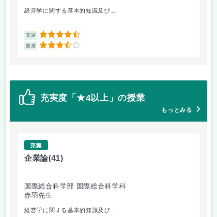
経営学に関する基本的知識及び...
心
4.5
充実
充
3.5
楽単
楽
充実度「★4以上」の授業
もっとみる
充実
企業論
(41)
マ
国際総合科学部 国際総合科学科
国
赤羽先生
柴
経営学に関する基本的知識及び...
経