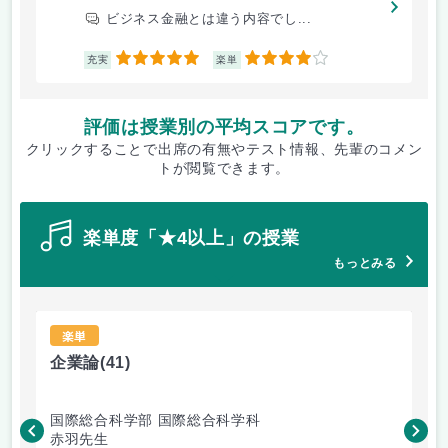
ビジネス金融とは違う内容でし...
5
4
充実
楽単
評価は授業別の平均スコアです。
クリックすることで出席の有無やテスト情報、先輩のコメン
トが閲覧できます。
楽単度「★4以上」の授業
もっとみる
楽単
企業論
(41)
心
国際総合科学部 国際総合科学科
国
赤羽先生
平