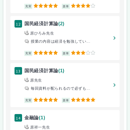
5
4
充実
楽単
12
国民経済計算論
(2)
原ひろみ先生
授業の内容は経済を勉強してい...
5
3
充実
楽単
13
国民経済計算論
(1)
原先生
毎回資料が配られるので必ずも...
5
5
充実
楽単
14
金融論
(1)
原祥一先生