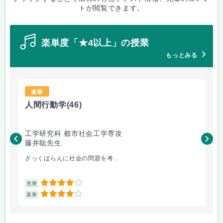
トが閲覧できます。
楽単度「★4以上」の授業
もっとみる
楽単
人間行動学
(46)
人
工学研究科 都市社会工学専攻
工
藤井聡先生
藤
ざっくばらんに社会の問題を考...
人
4
充実
充
4
楽単
楽