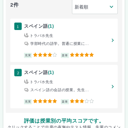
2件
1
スペイン語
(1)
トラバホ先生
学部時代の語学。普通に授業に...
4
5
充実
楽単
2
スペイン語
(1)
トラバホ先生
スペイン語の会話の授業。先生...
5
3
充実
楽単
評価は授業別の平均スコアです。
クリックすることで出席の有無やテスト情報、先輩のコメン