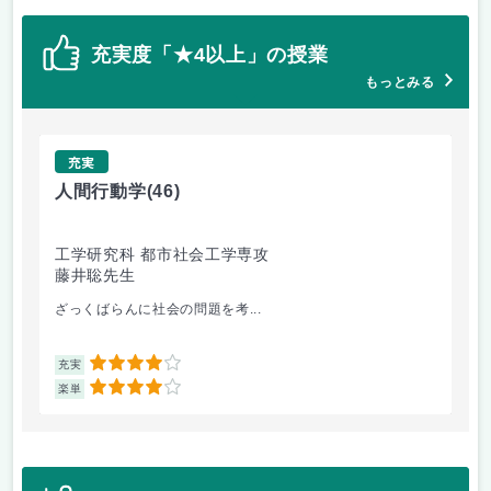
充実度「★4以上」の授業
もっとみる
充実
人間行動学
(46)
人
工学研究科 都市社会工学専攻
工
藤井聡先生
藤
ざっくばらんに社会の問題を考...
人
4
充実
充
4
楽単
楽