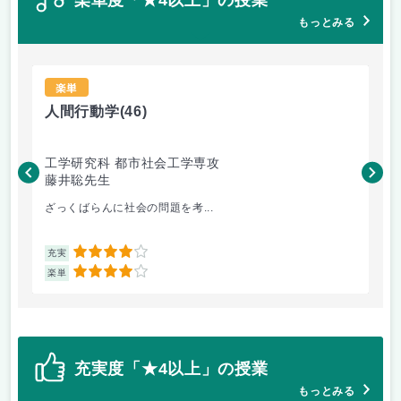
もっとみる
楽単
人間行動学
(46)
人
工学研究科 都市社会工学専攻
工
藤井聡先生
藤
ざっくばらんに社会の問題を考...
人
4
充実
充
4
楽単
楽
充実度「★4以上」の授業
もっとみる