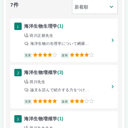
7件
1
海洋生物生理学
(1)
田川正朋先生
海洋生物の生理学について網羅...
4
4
充実
楽単
2
海洋生物増殖学
(3)
田川先生
論文を読んで紹介する力をつけ...
5
3
充実
楽単
3
海洋生物増殖学
(1)