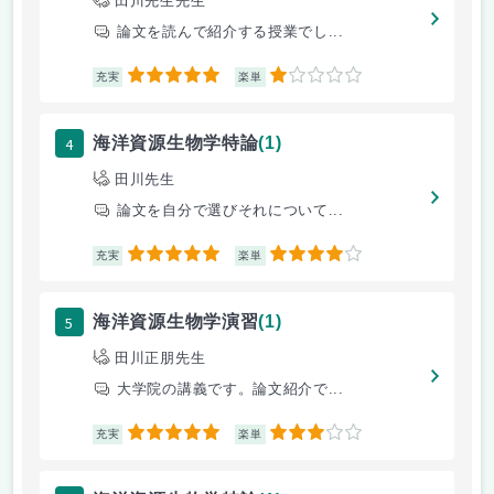
田川先生先生
論文を読んで紹介する授業でし...
5
1
充実
楽単
4
海洋資源生物学特論
(1)
田川先生
論文を自分で選びそれについて...
5
4
充実
楽単
5
海洋資源生物学演習
(1)
田川正朋先生
大学院の講義です。論文紹介で...
5
3
充実
楽単