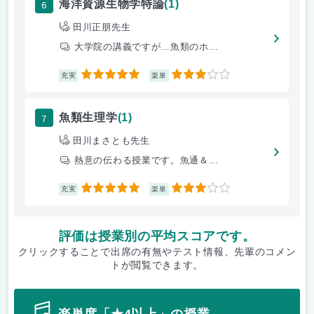
6
海洋資源生物学特論
(1)
田川正朋先生
大学院の講義ですが…魚類のホ...
5
3
充実
楽単
7
魚類生理学
(1)
田川まさとも先生
熱意の伝わる授業です。魚通＆...
5
3
充実
楽単
評価は授業別の平均スコアです。
クリックすることで出席の有無やテスト情報、先輩のコメン
トが閲覧できます。
楽単度「★4以上」の授業