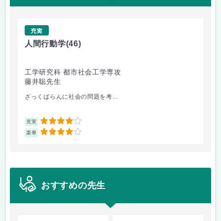
充実
人間行動学
(46)
人
工学研究科 都市社会工学専攻
工
藤井聡先生
藤
ざっくばらんに社会の問題を考...
人
4
充実
充
4
楽単
楽
おすすめの先生