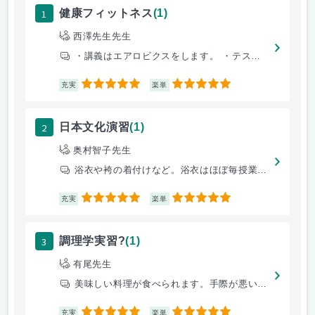
1
健康フィットネス
(1)
西澤先生先生
・講義はエアロビクスをします。 ・テストは動きを少し長く構成し、それ
5
5
充実
楽単
2
日本文化演習
(1)
奥村智子先生
浴衣や袴の着付けなど。浴衣はほぼ毎授業で、１０回以上着る。
5
5
充実
楽単
3
調理学実習?
(1)
有尾先生
美味しい料理が食べられます。手際が悪いと時間内に終わりません。
5
5
充実
楽単