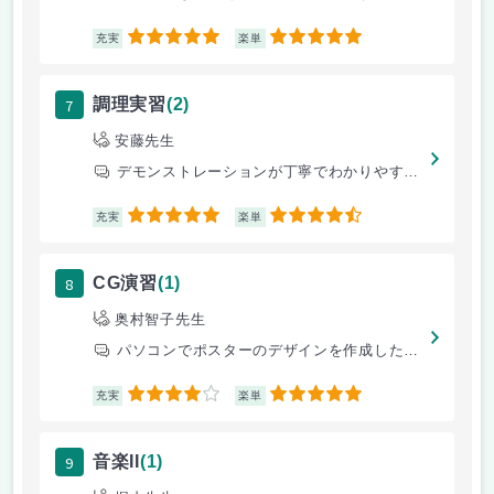
5
5
充実
楽単
7
調理実習
(2)
安藤先生
デモンストレーションが丁寧でわかりやすい。
5
4.5
充実
楽単
8
CG演習
(1)
奥村智子先生
パソコンでポスターのデザインを作成したり知っててとても役立つことの勉強
4
5
充実
楽単
9
音楽II
(1)