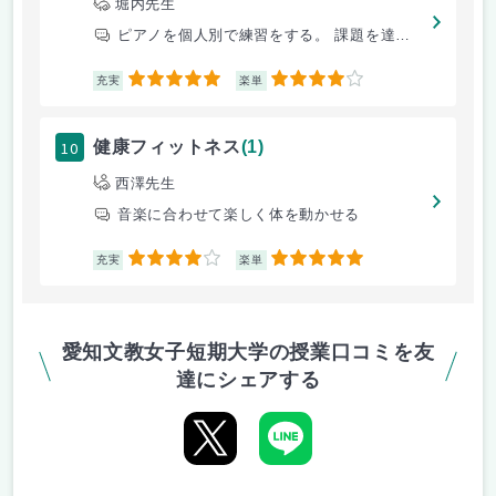
堀内先生
ピアノを個人別で練習をする。 課題を達成する。
5
4
充実
楽単
10
健康フィットネス
(1)
西澤先生
音楽に合わせて楽しく体を動かせる
4
5
充実
楽単
愛知文教女子短期大学の授業口コミを友
達にシェアする