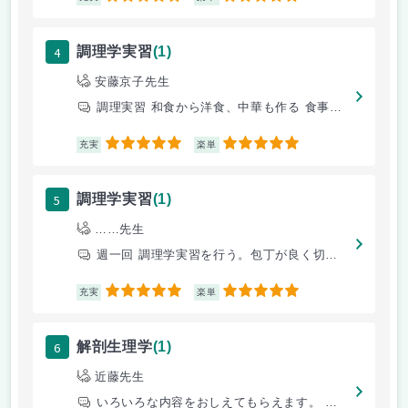
4
調理学実習
(1)
安藤京子先生
調理実習 和食から洋食、中華も作る 食事を食べることができおいしい
5
5
充実
楽単
5
調理学実習
(1)
……先生
週一回 調理学実習を行う。包丁が良く切れる。
5
5
充実
楽単
6
解剖生理学
(1)
近藤先生
いろいろな内容をおしえてもらえます。 一般教養もそなわります。