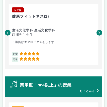
NEW
N
健康フィットネス
(1)
乳
生活文化学科 生活文化学科
幼
西澤先生先生
赤
・講義はエアロビクスをします...
エ
5
充実
充
5
楽単
楽
楽単度「★4以上」の授業
もっとみる