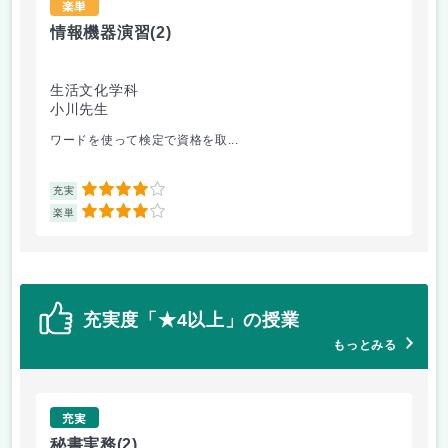
楽単
情報機器演習
(2)
健
生活文化学科
生
小川先生
西
ワードを使って検定で資格を取...
・
4
充実
充
4
楽単
楽
充実度「★4以上」の授業
もっとみる
充実
秘書実務
(2)
調