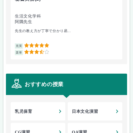
生活文化学科
生
阿隅先生
安
先生の教え方が丁寧で分かり易...
デ
5
充実
充
3.5
楽単
楽
おすすめの授業
乳児保育
日本文化演習
CG演習
OA演習