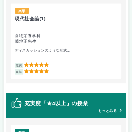
楽単
現代社会論
(1)
英
食物栄養学科
食
菊地正先生
忘
ディスカッションのような形式...
優し
5
充実
充
5
楽単
楽
充実度「★4以上」の授業
もっとみる