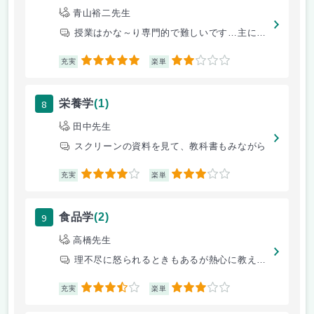
青山裕二先生
授業はかな～り専門的で難しいです…主に実験ですが、先生は方法についてあ
5
2
充実
楽単
8
栄養学
(1)
田中先生
スクリーンの資料を見て、教科書もみながら
4
3
充実
楽単
9
食品学
(2)
高橋先生
理不尽に怒られるときもあるが熱心に教えてくださります！
3.5
3
充実
楽単