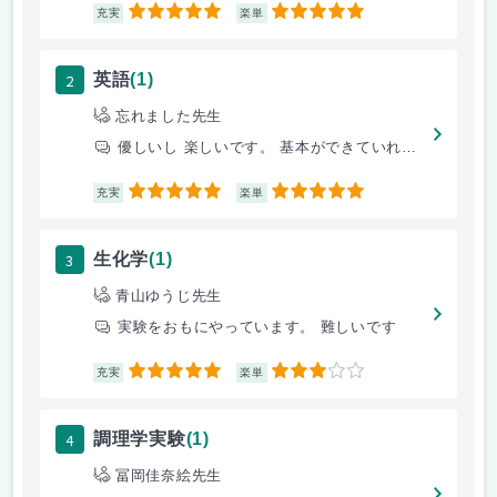
5
5
充実
楽単
2
英語
(1)
忘れました先生
優しいし 楽しいです。 基本ができていれば余裕です。
5
5
充実
楽単
3
生化学
(1)
青山ゆうじ先生
実験をおもにやっています。 難しいです
5
3
充実
楽単
4
調理学実験
(1)
冨岡佳奈絵先生