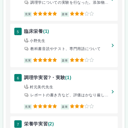
調理学についての実験を行なった。添加物による調理への影響についてなど、
5
3
充実
楽単
5
臨床栄養
(1)
小野先生
教科書音読やテスト、専門用語について
5
3
充実
楽単
6
調理学実習?・実験
(1)
村元美代先生
レポートの書き方など、評価はかなり厳しいですが、為になる事を沢山教えて
5
3
充実
楽単
7
栄養学実習
(2)