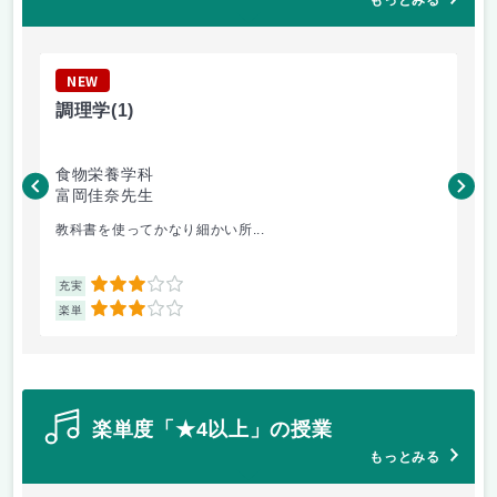
もっとみる
NEW
N
調理学
(1)
現
食物栄養学科
食
富岡佳奈先生
菊
教科書を使ってかなり細かい所...
デ
3
充実
充
3
楽単
楽
楽単度「★4以上」の授業
もっとみる