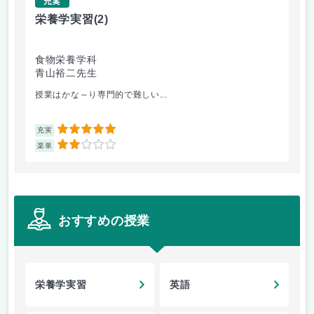
充実
栄養学実習
(2)
現
食物栄養学科
食
青山裕二先生
菊
授業はかな～り専門的で難しい...
デ
5
充実
充
2
楽単
楽
おすすめの授業
栄養学実習
英語