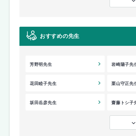
おすすめの先生
芳野明先生
岩崎陽子先
花田睦子先生
栗山守正先
坂田岳彦先生
齋藤トシ子