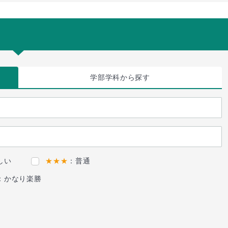
学部学科
から探す
しい
★★★
：普通
：かなり楽勝