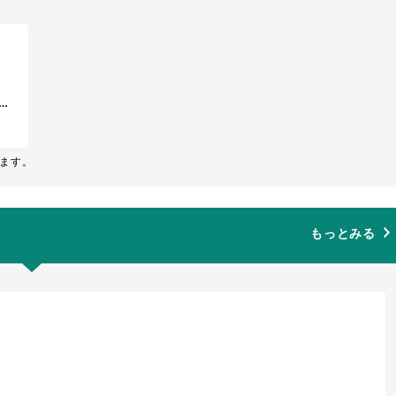
インの歴史や実例、思考法などを総合的に教えていただけます。おすすめの講義科目です。2025年度は270名も受講した大人気の講義です。ホンマに入学して良かったです。
ます。
もっとみる