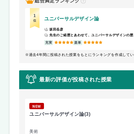
総合満足ランキング
？
1
ユニバーサルデザイン論
位
坂田岳彦
先生のご経歴とあわせて、ユニバーサルデザ
5
5
充実
楽単
※過去4年間に投稿された授業をもとにランキングを作成してい
最新の評価が投稿された授業
NEW
ユニバーサルデザイン論
(3)
美術