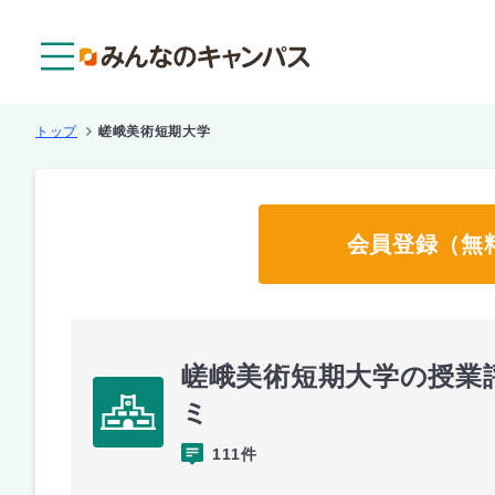
メニュー
トップ
嵯峨美術短期大学
会員登録（無
嵯峨美術短期大学の授業
ミ
111件