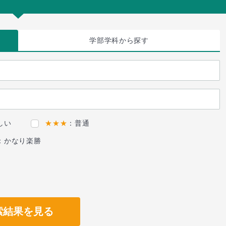
学部学科
から探す
しい
★★★
：普通
：かなり楽勝
索結果を見る