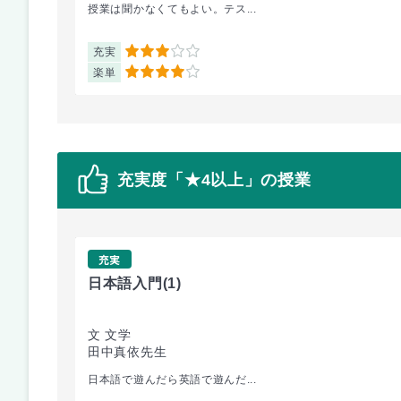
授業は聞かなくてもよい。テス...
充実
3
楽単
4
充実度「★4以上」の授業
充実
日本語入門
(1)
文 文学
田中真依先生
日本語で遊んだら英語で遊んだ...