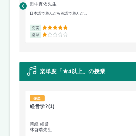
田中真依先生
日本語で遊んだら英語で遊んだ...
充実
5
楽単
1
楽単度「★4以上」の授業
楽単
経営学?
(1)
商経 経営
林啓瑞先生