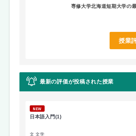
専修大学北海道短期大学の
授業
最新の評価が投稿された授業
NEW
日本語入門
(1)
文 文学