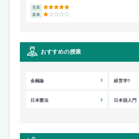
充実
5
楽単
1
おすすめの授業
金融論
経営学?
日本憲法
日本語入門