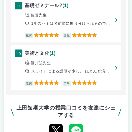
9
基礎ゼミナール?
(1)
佐藤先生
1年のゼミは名前順に振り分けられるので運ですが、いい先生に当たれば楽し
5
5
充実
楽単
10
美術と文化
(1)
笹井弘先生
スライドによる説明が少し。 ほとんど演習。版画や陶芸などやりました。
5
5
充実
楽単
上田短期大学の授業口コミを友達にシェ
アする