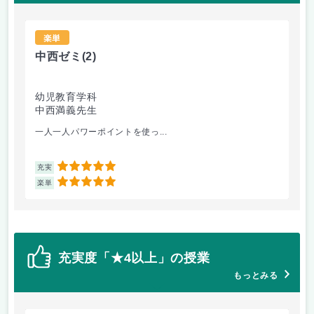
楽単
中西ゼミ
(2)
茶
幼児教育学科
総
中西満義先生
水
一人一人パワーポイントを使っ...
茶
5
充実
充
5
楽単
楽
充実度「★4以上」の授業
もっとみる