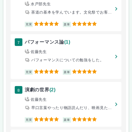
水戸部先生
茶道の基本を学んでいます。文化祭でお客様にお茶を出します。
5
5
充実
楽単
7
パフォーマンス論
(1)
佐藤先生
パフォーマンスについての勉強をした。
5
5
充実
楽単
8
演劇の世界
(2)
佐藤先生
早口言葉やったり物語読んだり、映画見たり、とにかく楽しい授業でした
5
5
充実
楽単