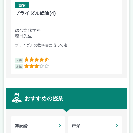
充実
ブライダル総論
(4)
中
総合文化学科
幼
増田先生
中
ブライダルの教科書に沿って進...
一
4.5
充実
充
3
楽単
楽
おすすめの授業
簿記論
声楽