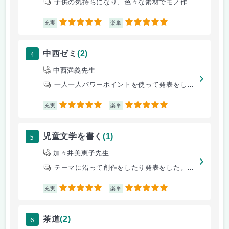
子供の気持ちになり、色々な素材でモノ作りをする。テストは無く、代わりに
5
5
充実
楽単
4
中西ゼミ
(2)
中西満義先生
一人一人パワーポイントを使って発表をしたが、生徒みんなの良さを引き出し
5
5
充実
楽単
5
児童文学を書く
(1)
加々井美恵子先生
テーマに沿って創作をしたり発表をした。児童文学の書き方から丁寧に説明さ
5
5
充実
楽単
6
茶道
(2)