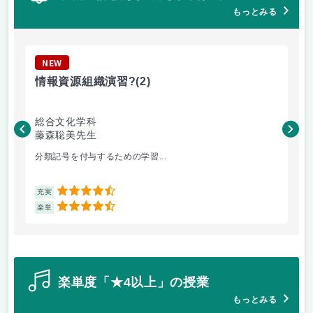
もっとみる
NEW
N
情報資源組織演習?
(2)
美
総合文化学科
総
藤森聡美先生
岡
分類記号を付与するための学習...
デ
4.5
充実
充
4.5
楽単
楽
楽単度「★4以上」の授業
もっとみる