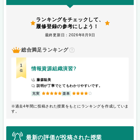
ランキングをチェックして、
履修登録の参考にしよう！
最終更新日：2026年8月9日
総合満足ランキング
？
1
情報資源組織演習?
位
藤森聡美
説明が丁寧でとてもわかりやすいです。
5
4
充実
楽単
※過去4年間に投稿された授業をもとにランキングを作成していま
す。
最新の評価が投稿された授業