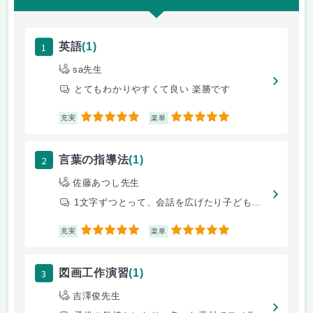
1
英語
(1)
sa先生
とてもわかりやすくて良い 楽勝です
5
5
充実
楽単
2
言葉の指導法
(1)
佐藤あつし先生
1文字ずつとって、会話を広げたり子どもの目線にたった授業
5
5
充実
楽単
3
図画工作演習
(1)
吉澤俊先生