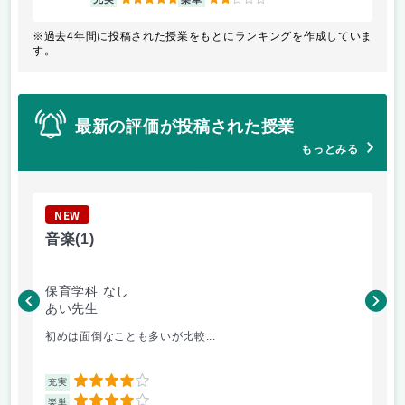
※過去4年間に投稿された授業をもとにランキングを作成していま
す。
最新の評価が投稿された授業
もっとみる
NEW
N
音楽
(1)
児
保育学科 なし
幼
あい先生
松
初めは面倒なことも多いが比較...
箱
4
充実
充
4
楽単
楽