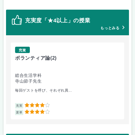
充実度「★4以上」の授業
もっとみる
充実
ボランティア論
(2)
デ
総合生活学科
情
寺山節子先生
福
毎回ゲストを呼び、それぞれ異...
一
4
充実
充
4
楽単
楽