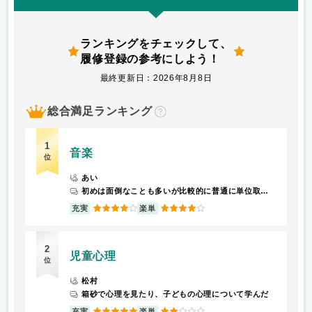
ランキングをチェックして、
履修登録の参考にしよう！
最終更新日：2026年8月8日
総合満足ランキング
？
1
音楽
位
あい
初めは面倒なことも多いが比較的に普通に単位取れる
4
4
充実
楽単
2
児童心理
位
松村
箱砂で心理を見たり、子どもの心理について学んだ
5
2
充実
楽単