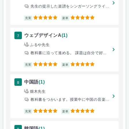
先生の提示した楽譜をシンガーソングライターやボーカロイドに打ち込む。
5
5
充実
楽単
7
ウェブデザインA
(1)
ふるや先生
教科書に沿って進める。 課題は自分で好きなサイトを作る。
5
5
充実
楽単
8
中国語
(1)
畑木先生
教科書をつかいます。授業中に中国の音楽を聴いて耳を慣らせてから授業には
5
5
充実
楽単
9
韓国語
(1)