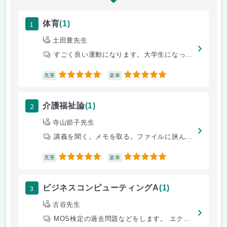
1
体育
(1)
土田豊先生
すごく良い運動になります。大学生になっても体を動かしたい人はぜひ
5
5
充実
楽単
2
介護福祉論
(1)
寺山節子先生
講義を聞く。メモを取る。ファイルに挟んで閉じておく
5
5
充実
楽単
3
ビジネスコンピューティングA
(1)
古谷先生
MOS検定の過去問題などをします。 エクセルを最初にします