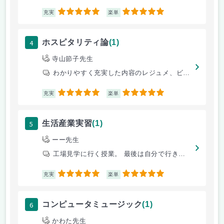
5
5
充実
楽単
4
ホスピタリティ論
(1)
寺山節子先生
わかりやすく充実した内容のレジュメ、ビデオ鑑賞、グループでの話し合いや
5
5
充実
楽単
5
生活産業実習
(1)
ーー先生
工場見学に行く授業。 最後は自分で行きたい企業にインターンシップに行け
5
5
充実
楽単
6
コンピュータミュージック
(1)
かわた先生