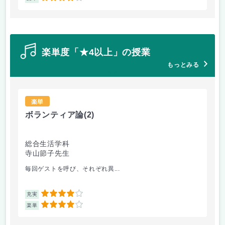
楽単度「★4以上」の授業
もっとみる
楽単
ボランティア論
(2)
簿
総合生活学科
情
寺山節子先生
橋
毎回ゲストを呼び、それぞれ異...
テ
4
充実
充
4
楽単
楽