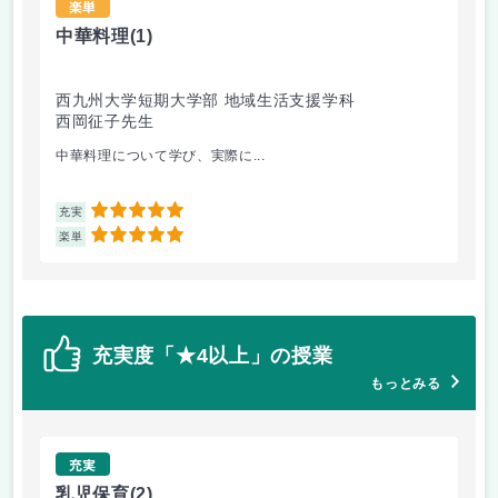
楽単
中華料理
(1)
情
西九州大学短期大学部 地域生活支援学科
食
西岡征子先生
溝
中華料理について学び、実際に...
パソ
5
充実
充
5
楽単
楽
充実度「★4以上」の授業
もっとみる
充実
乳児保育
(2)
中