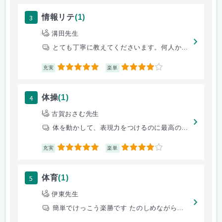
3
情報リテ
(1)
溝田先生
とても丁寧に教えてくださいます。何人かいる情報の先生の中でも一番！って
5
4
充実
楽単
4
体操
(1)
古賀おさむ先生
体を動かして、表現力をつけるのに最高の授業！
5
4
充実
楽単
5
体育
(1)
伊東先生
簡単でけっこう楽勝です たのしめながらできる