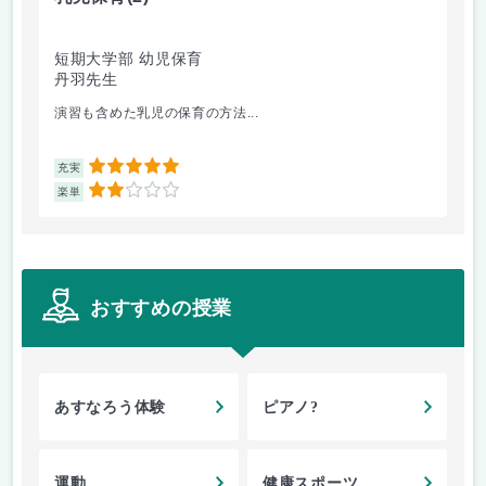
短期大学部 幼児保育
西
丹羽先生
西
演習も含めた乳児の保育の方法...
中
5
充実
充
2
楽単
楽
おすすめの授業
あすなろう体験
ピアノ?
運動
健康スポーツ