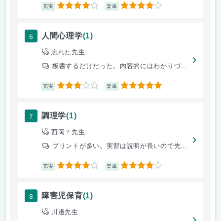
4
4
充実
楽単
6
人間心理学
(1)
忘れた先生
板書するだけだった。内容的にはわかりづらいけど、テストは持ち込み可だっ
3
5
充実
楽単
7
調理学
(1)
西岡？先生
プリントが多い。実習は説明が長いので先に進みずらい。
4
4
充実
楽単
8
障害児保育
(1)
川邊先生