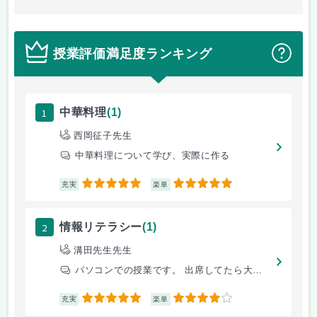
授業評価満足度ランキング
？
1
中華料理
(1)
西岡征子先生
中華料理について学び、実際に作る
5
5
充実
楽単
2
情報リテラシー
(1)
溝田先生先生
パソコンでの授業です。 出席してたら大丈夫。
5
4
充実
楽単