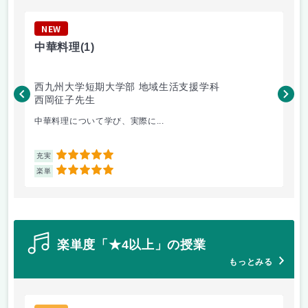
NEW
N
中華料理
(1)
日
西九州大学短期大学部 地域生活支援学科
食
西岡征子先生
忘
中華料理について学び、実際に...
テ
5
充実
充
5
楽単
楽
楽単度「★4以上」の授業
もっとみる