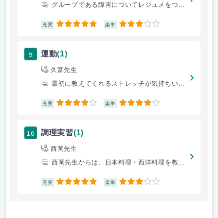
グループである障害についてレジュメをつくり、発表する。また、実践も行う
5
3
充実
楽単
9
運動
(1)
久富先生
最初に教えてくれるストレッチが気持ちいです！
4
4
充実
楽単
10
調理実習
(1)
西岡先生
西岡先生からは、日本料理・西洋料理を教わっています。調理法など詳しく教
5
3
充実
楽単