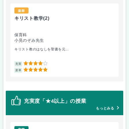
楽単
キリスト教学
(2)
波
保育科
保
小見のぞみ先生
波
キリスト教のはなしを聖書を元...
卒
4
充実
充
5
楽単
楽
充実度「★4以上」の授業
もっとみる