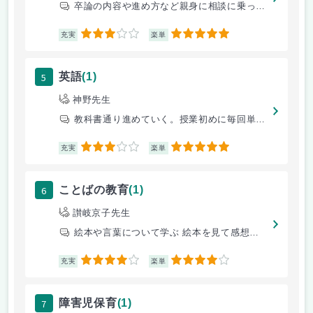
卒論の内容や進め方など親身に相談に乗ってくれる。一緒に進めてくれる。
3
5
充実
楽単
5
英語
(1)
神野先生
教科書通り進めていく。授業初めに毎回単語テストあり。
3
5
充実
楽単
6
ことばの教育
(1)
讃岐京子先生
絵本や言葉について学ぶ 絵本を見て感想を毎回かく
4
4
充実
楽単
7
障害児保育
(1)