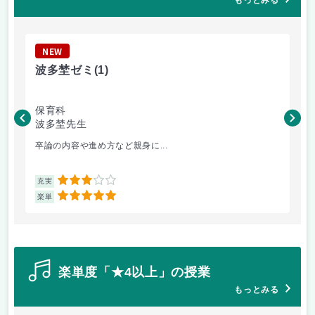
もっとみる
NEW
N
波多埜ゼミ
(1)
英
保育科
保
波多埜先生
神
卒論の内容や進め方など親身に...
教
3
充実
充
5
楽単
楽
楽単度「★4以上」の授業
もっとみる