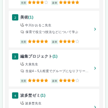
4
5
充実
楽単
2
美術
(1)
中川かおるこ先生
保育で役立つ技法などについて学ぶ
5
4
充実
楽単
3
編集プロジェクト
(1)
大泉先生
生徒4～5人程度でグループになりフリーペーパーをつくります。講師が現役
5
4
充実
楽単
4
波多埜ゼミ
(1)
波多埜先生