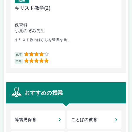
充実
キリスト教学
(2)
社
保育科
保
小見のぞみ先生
波
キリスト教のはなしを聖書を元...
福
4
充実
充
5
楽単
楽
おすすめの授業
障害児保育
ことばの教育