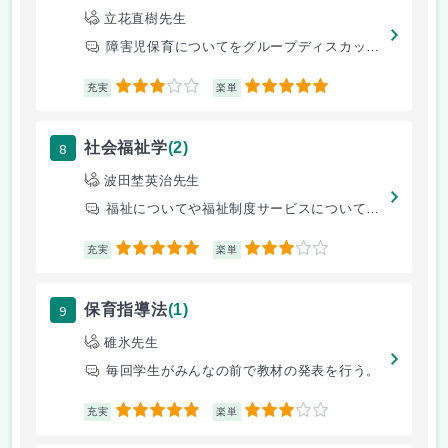
立花直樹先生
障害児保育についてをグループディスカッション形式で行う。ポイント加点制
3
5
充実
楽単
8
社会福祉学
(2)
波田埜英治先生
福祉についてや福祉制度サービスについて学ぶ
5
3
充実
楽単
9
保育指導法
(1)
碓氷先生
毎回学生がみんなの前で教材の発表を行う。
5
3
充実
楽単