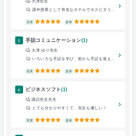
大津先生
課外授業として有名なホテルでホスピタリティの研修をおこなった
5
5
充実
楽単
5
手話コミュニケーション
(1)
大津 ゆり先生
いろいろな手話を学び、歌から手話を覚えるのは面白かったし覚えやすかった
5
5
充実
楽単
6
ビジネスソフト
(1)
諏訪先生先生
とても分かりやすくて、先生も優しい！
5
5
充実
楽単