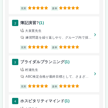
5
5
充実
楽単
2
簿記演習?
(1)
大泉寛先生
練習問題を繰り返しやり、グループ内で採点する。パワーポイントを使って、
5
5
充実
楽単
3
ブライダルプランニング
(1)
村瀬先生
ABC検定合格が最終目標として、さまざまな知識を学ぶ
5
5
充実
楽単
4
ホスピタリティマインド
(1)