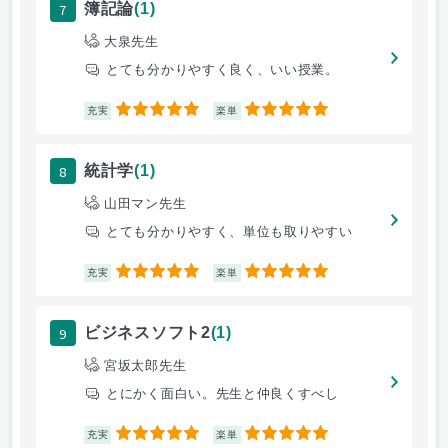
7
簿記論
(1)
大泉先生
とても分かりやすく良く、いい授業。
5
5
充実
楽単
8
統計学
(1)
山田マン先生
とても分かりやすく、単位も取りやすい
5
5
充実
楽単
9
ビジネスソフト2
(1)
宮坂太郎先生
とにかく面白い。先生と仲良くすべし
5
5
充実
楽単