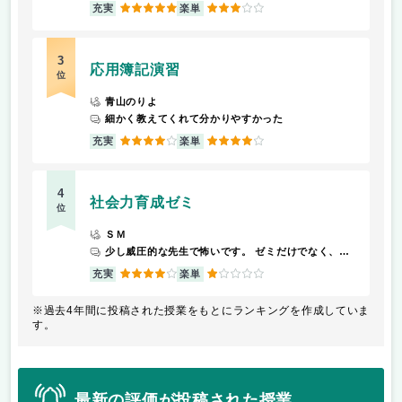
5
3
充実
楽単
3
応用簿記演習
位
青山のりよ
細かく教えてくれて分かりやすかった
4
4
充実
楽単
4
社会力育成ゼミ
位
ＳＭ
少し威圧的な先生で怖いです。 ゼミだけでなく、英語の講義や集中講義でも顔を合わせるため毎回この先生の講義の時は憂鬱です。
4
1
充実
楽単
※過去4年間に投稿された授業をもとにランキングを作成していま
す。
最新の評価が投稿された授業