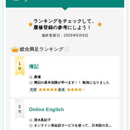
ランキングをチェックして、
履修登録の参考にしよう！
最終更新日：2026年8月8日
総合満足ランキング
？
1
簿記
位
廣瀬
簿記の基本知識が学べます！！ 勉強になりました
5
4
充実
楽単
2
Online English
位
清水真紀子
オンライン英会話サービスを使って、日本語の文化や食べ物・風習などを英語で説明できるようにするというインプットだけではなくてアウトプットをする機会があります。テストやレポートに関してですが、テストではなくてプレゼンを行います。