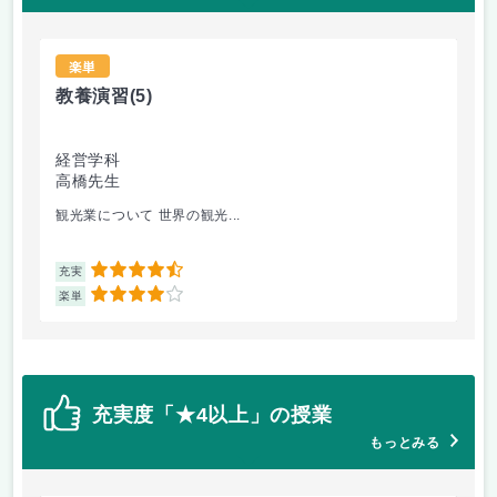
楽単
教養演習
(5)
手
経営学科
経
高橋先生
大
観光業について 世界の観光...
歌
4.5
充実
充
4
楽単
楽
充実度「★4以上」の授業
もっとみる