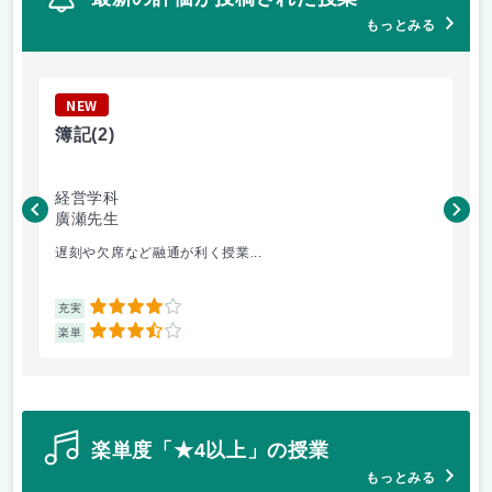
もっとみる
NEW
N
簿記
(2)
On
経営学科
経
廣瀬先生
清
遅刻や欠席など融通が利く授業...
オ
4
充実
充
3.5
楽単
楽
楽単度「★4以上」の授業
もっとみる