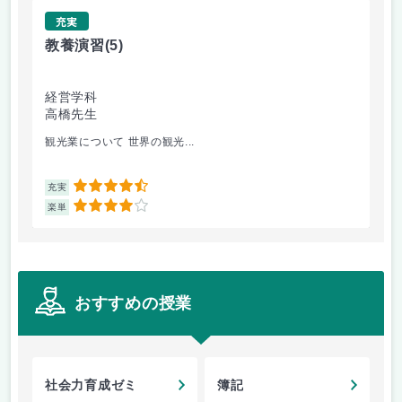
充実
教養演習
(5)
自
経営学科
経
高橋先生
中
観光業について 世界の観光...
内
4.5
充実
充
4
楽単
楽
おすすめの授業
社会力育成ゼミ
簿記