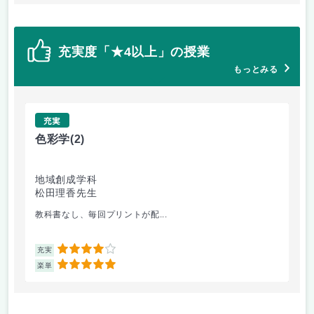
充実度「★4以上」の授業
もっとみる
充実
色彩学
(2)
基
地域創成学科
音
松田理香先生
坂
教科書なし、毎回プリントが配...
普
4
充実
充
5
楽単
楽