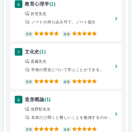
6
教育心理学
(1)
折笠先生
ノートの持ち込み可で、ノート提出
5
5
充実
楽単
7
文化史
(1)
斎藤先生
学校の歴史について学ぶことができる。
5
5
充実
楽単
8
造形概論
(1)
浅野彰先生
名前だけ聞くと難しいことを勉強するのかと思いがちですが、有名な芸術家の
5
5
充実
楽単