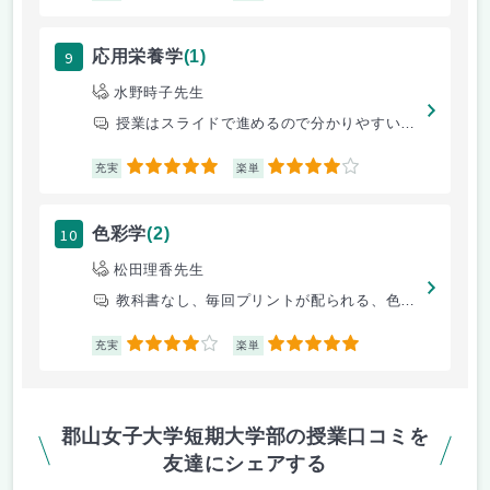
9
応用栄養学
(1)
水野時子先生
授業はスライドで進めるので分かりやすいです。また、様々な世代の身体の特
5
4
充実
楽単
10
色彩学
(2)
松田理香先生
教科書なし、毎回プリントが配られる、色の仕組みや効果などを学ぶ
4
5
充実
楽単
郡山女子大学短期大学部の授業口コミを
友達にシェアする