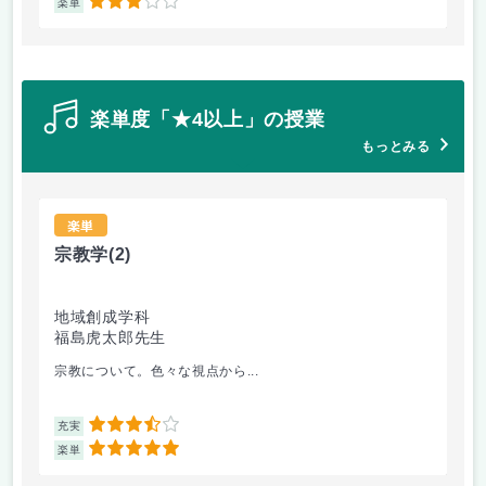
3
楽単
楽
楽単度「★4以上」の授業
もっとみる
楽単
宗教学
(2)
色
地域創成学科
地
福島虎太郎先生
松
宗教について。色々な視点から...
教
3.5
充実
充
5
楽単
楽