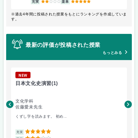
充実
楽単
※過去4年間に投稿された授業をもとにランキングを作成していま
す。
最新の評価が投稿された授業
もっとみる
NEW
N
日本文化史演習
(1)
応
文化学科
短
佐藤愛未先生
水
くずし字を読みます。 初め...
授
5
充実
充