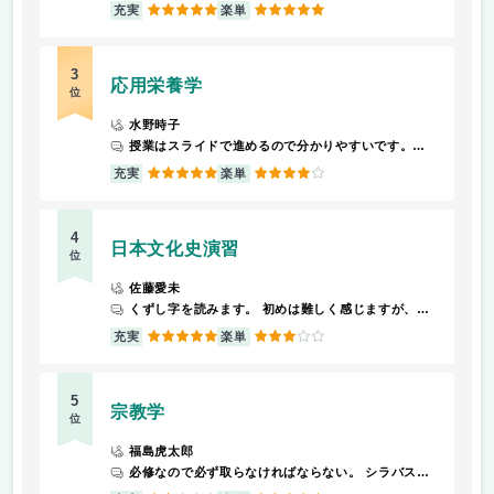
5
5
充実
楽単
3
応用栄養学
位
水野時子
授業はスライドで進めるので分かりやすいです。また、様々な世代の身体の特徴について学ぶことができるので知識が付きます。
5
4
充実
楽単
4
日本文化史演習
位
佐藤愛未
くずし字を読みます。 初めは難しく感じますが、丁寧に教えて下さるのですぐに読めるようになります。
5
3
充実
楽単
5
宗教学
位
福島虎太郎
必修なので必ず取らなければならない。 シラバス通りでは無いのでご注意を。
2
5