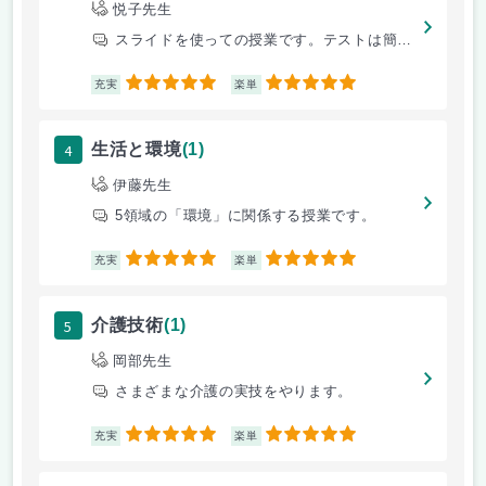
悦子先生
スライドを使っての授業です。テストは簡単なマルバツ問題です。
5
5
充実
楽単
4
生活と環境
(1)
伊藤先生
5領域の「環境」に関係する授業です。
5
5
充実
楽単
5
介護技術
(1)
岡部先生
さまざまな介護の実技をやります。
5
5
充実
楽単