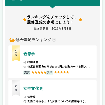
ランキングをチェックして、
履修登録の参考にしよう！
最終更新日：2026年8月8日
総合満足ランキング
？
1
色彩学
位
松田理香
毎度資料配布有り 約1000円の色彩カードを購入 課題は大変だけれども余裕をもって配布してくれるので頑張ればOK 色彩検定を受験したいと考えていたり色について勉強してみたいと少しでも思ったら受けるとよい
5
5
充実
楽単
2
女性文化史
位
知野愛
女性の地位を上げた女性についての授業を行う。