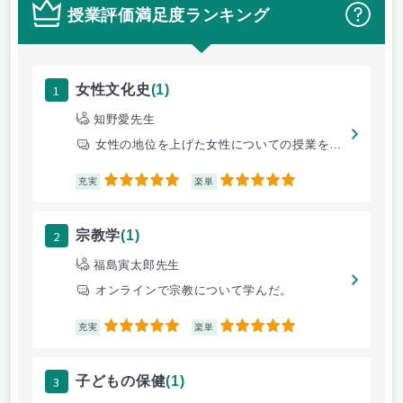
授業評価満足度ランキング
？
1
女性文化史
(1)
知野愛先生
女性の地位を上げた女性についての授業を行う。
5
5
充実
楽単
2
宗教学
(1)
福島寅太郎先生
オンラインで宗教について学んだ。
5
5
充実
楽単
3
子どもの保健
(1)