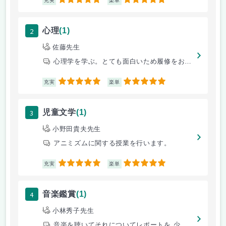
5
5
充実
楽単
2
心理
(1)
佐藤先生
心理学を学ぶ。とても面白いため履修をおすすめする。
5
5
充実
楽単
3
児童文学
(1)
小野田貴夫先生
アニミズムに関する授業を行います。
5
5
充実
楽単
4
音楽鑑賞
(1)
小林秀子先生
音楽を聴いてそれについてレポートを 少し書くだけ