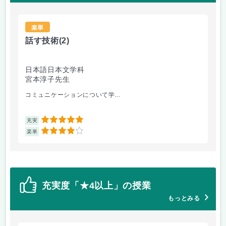
楽単
話す技術
(2)
キ
日本語日本文学科
英
宮本淳子先生
田
コミュニケーションについて学...
将
5
充実
充
4
楽単
楽
充実度「★4以上」の授業
もっとみる