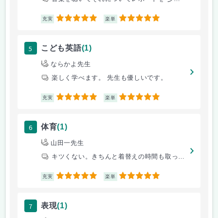
5
5
充実
楽単
5
こども英語
(1)
ならかよ先生
楽しく学べます。 先生も優しいです。
5
5
充実
楽単
6
体育
(1)
山田一先生
キツくない。きちんと着替えの時間も取ってくれる楽しい。
5
5
充実
楽単
7
表現
(1)