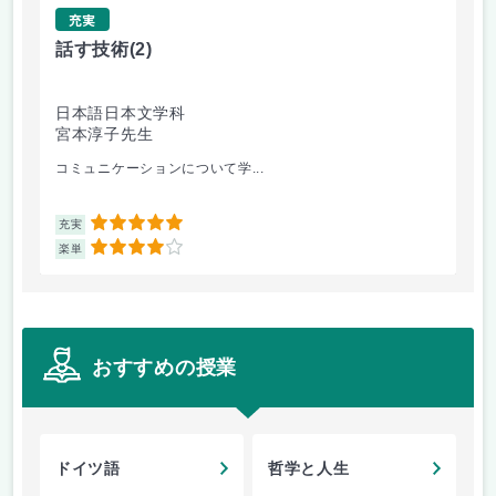
充実
話す技術
(2)
キ
日本語日本文学科
英
宮本淳子先生
田
コミュニケーションについて学...
将
5
充実
充
4
楽単
楽
おすすめの授業
ドイツ語
哲学と人生