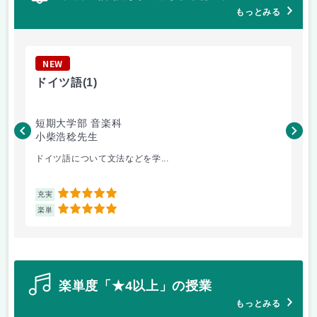
もっとみる
NEW
N
ドイツ語
(1)
心
短期大学部 音楽科
日
小柴浩稔先生
佐
ドイツ語について文法などを学...
心
5
充実
充
5
楽単
楽
楽単度「★4以上」の授業
もっとみる