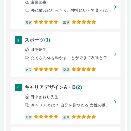
遠藤先生
外に散歩に行ったり、神社にいって葉っぱとか見つけて季節を感じる授業が多
5
5
充実
楽単
8
スポーツ
(1)
田中先生
たくさん体を動かすことができて友達とワイワイスポーツもできてとてもたの
5
5
充実
楽単
9
キャリアデザインA・B
(2)
田中さおり先生
キャリアとは？ 自分を見つめる 女性の働き方について など
5
5
充実
楽単