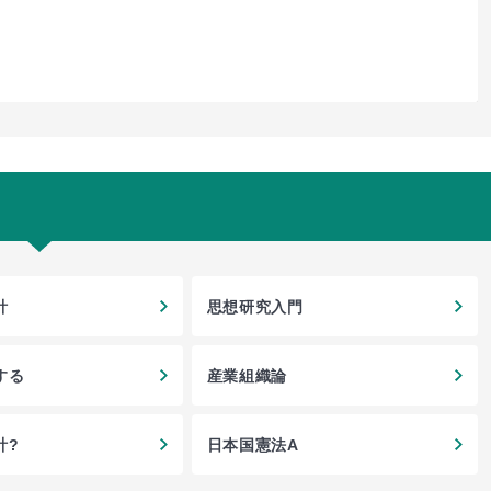
計
思想研究入門
する
産業組織論
計?
日本国憲法A