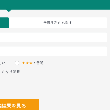
学部学科
から探す
しい
★★★
：普通
：かなり楽勝
索結果を見る