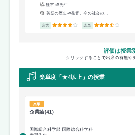
種市 瑛先生
英語の歴史や発音、今の社会の...
充実
楽単
4
3.5
評価は授業
クリックすることで出席の有無や
楽単度「★4以上」の授業
楽単
企業論
(41)
国際総合科学部 国際総合科学科
赤羽先生