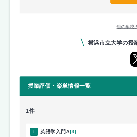
他の学校
横浜市立大学の授
授業評価・楽単情報一覧
1件
1
英語学入門A
(3)