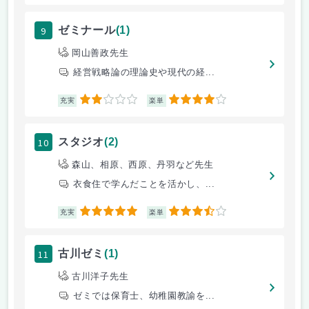
9
ゼミナール
(1)
岡山善政先生
経営戦略論の理論史や現代の経...
2
4
充実
楽単
10
スタジオ
(2)
森山、相原、西原、丹羽など先生
衣食住で学んだことを活かし、...
5
3.5
充実
楽単
11
古川ゼミ
(1)
古川洋子先生
ゼミでは保育士、幼稚園教諭を...