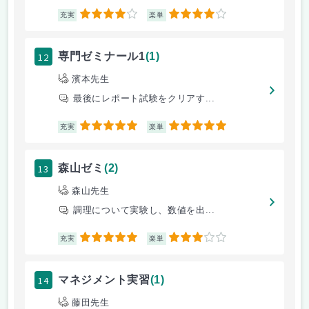
4
4
充実
楽単
12
専門ゼミナール1
(1)
濱本先生
最後にレポート試験をクリアす...
5
5
充実
楽単
13
森山ゼミ
(2)
森山先生
調理について実験し、数値を出...
5
3
充実
楽単
14
マネジメント実習
(1)
藤田先生