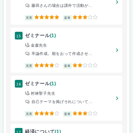
藤田さんの場合は課外で活動が...
5
3
充実
楽単
15
ゼミナール
(1)
金森先生
卒論作成。順をおって作成させ...
4
2
充実
楽単
16
ゼミナール
(1)
村林聖子先生
自己テーマを掲げそれについて...
4
3
充実
楽単
17
経済について
(1)