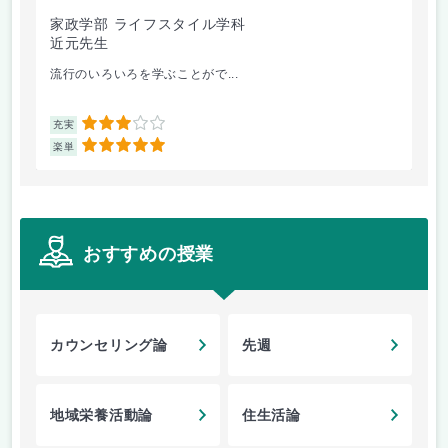
家政学部 ライフスタイル学科
家
近元先生
田
流行のいろいろを学ぶことがで...
非
3
充実
充
5
楽単
楽
おすすめの授業
カウンセリング論
先週
地域栄養活動論
住生活論