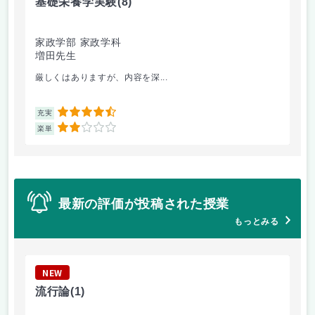
基礎栄養学実験
(8)
基
家政学部 家政学科
家
増田先生
森
厳しくはありますが、内容を深...
家
4.5
充実
充
2
楽単
楽
最新の評価が投稿された授業
もっとみる
NEW
N
流行論
(1)
道