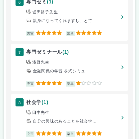
6
専門ゼミ
(1)
堀田裕子先生
親身になってくれますし、とて...
5
5
充実
楽単
7
専門ゼミナール
(1)
浅野先生
金融関係の学習 株式シミュ...
5
1
充実
楽単
8
社会学
(1)
田中先生
自分の興味のあることを社会学...
5
5
充実
楽単