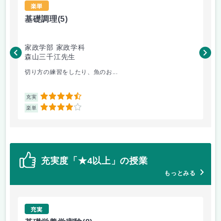
楽単
基礎調理
(5)
中
家政学部 家政学科
コ
森山三千江先生
成
切り方の練習をしたり、魚のお...
分
4.5
充実
充
4
楽単
楽
充実度「★4以上」の授業
もっとみる
充実