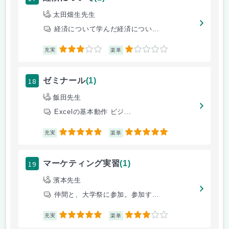
太田畑生先生
経済について学んだ経済につい...
3
1
充実
楽単
18
ゼミナール
(1)
飯田先生
Excelの基本動作 ビジ...
5
5
充実
楽単
19
マーケティング実習
(1)
濱本先生
仲間と、大学祭に参加。参加す...
5
3
充実
楽単