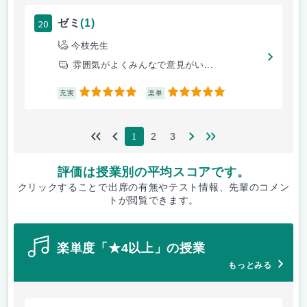
20
ゼミ
(1)
今枝先生
雰囲気がよくみんなで意見がい...
5
5
充実
楽単
2
3
1
評価は授業別の平均スコアです。
クリックすることで出席の有無やテスト情報、先輩のコメン
トが閲覧できます。
楽単度「★4以上」の授業
もっとみる