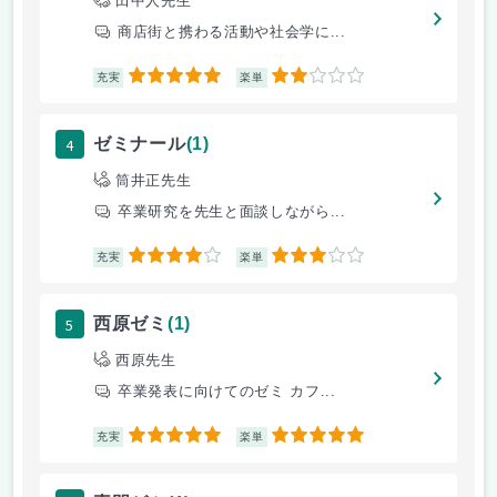
田中人先生
商店街と携わる活動や社会学に...
5
2
充実
楽単
4
ゼミナール
(1)
筒井正先生
卒業研究を先生と面談しながら...
4
3
充実
楽単
5
西原ゼミ
(1)
西原先生
卒業発表に向けてのゼミ カフ...
5
5
充実
楽単