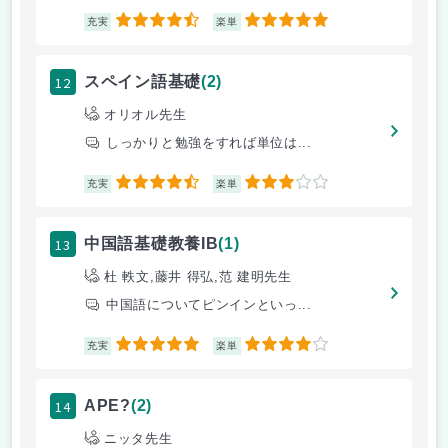
4.5
5
充実
楽単
12
スペイン語基礎
(2)
オリオル先生
しっかりと勉強をすれば単位は...
4.5
3
充実
楽単
13
中国語基礎教養IB
(1)
杜 軼文,藤井 得弘,范 建明先生
中国語についてピンインといっ...
5
4
充実
楽単
14
APE?
(2)
ニッタ先生