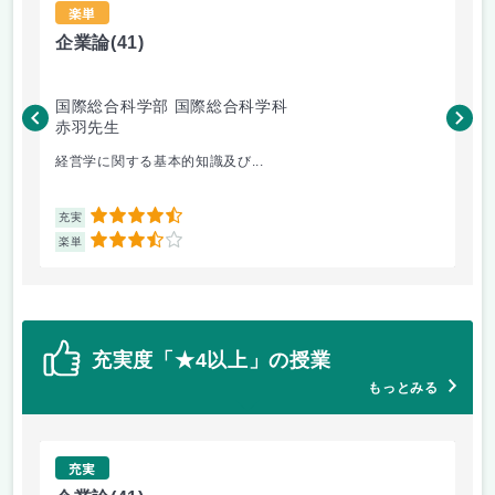
楽単
企業論
(41)
心
国際総合科学部 国際総合科学科
国
赤羽先生
平
経営学に関する基本的知識及び...
心
4.5
充実
充
3.5
楽単
楽
充実度「★4以上」の授業
もっとみる
充実