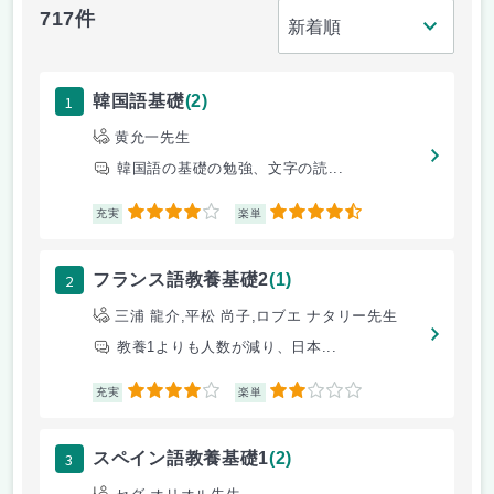
717件
1
韓国語基礎
(2)
黄允一先生
韓国語の基礎の勉強、文字の読...
4
4.5
充実
楽単
2
フランス語教養基礎2
(1)
三浦 龍介,平松 尚子,ロブエ ナタリー先生
教養1よりも人数が減り、日本...
4
2
充実
楽単
3
スペイン語教養基礎1
(2)