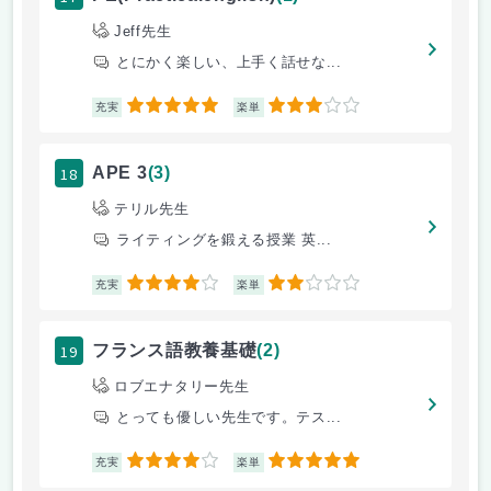
Jeff先生
とにかく楽しい、上手く話せな...
5
3
充実
楽単
18
APE 3
(3)
テリル先生
ライティングを鍛える授業 英...
4
2
充実
楽単
19
フランス語教養基礎
(2)
ロブエナタリー先生
とっても優しい先生です。テス...
4
5
充実
楽単