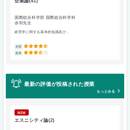
企業論
(41)
マ
国際総合科学部 国際総合科学科
国
赤羽先生
柴
経営学に関する基本的知識及び...
経
4.5
充実
充
3.5
楽単
楽
最新の評価が投稿された授業
もっとみる
NEW
N
エスニシティ論
(2)
韓