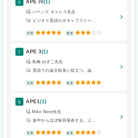
6
APE IV
(1)
バーンズ ギャレス先生
ビジネス英語のボキャブラリー...
5
3
充実
楽単
7
APE 3
(1)
長嶋 ゆずこ先生
英語での論文執筆に役立つ。論...
5
5
充実
楽単
8
APE1
(1)
Mike None先生
途中からほぼ毎回発表する。上...
5
4
充実
楽単