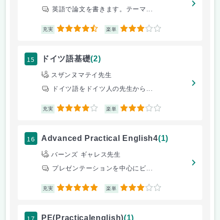
英語で論文を書きます。テーマ...
4.5
3
充実
楽単
15
ドイツ語基礎
(2)
スザンヌマテイ先生
ドイツ語をドイツ人の先生から...
4
3
充実
楽単
16
Advanced Practical English4
(1)
バーンズ ギャレス先生
プレゼンテーションを中心にビ...
5
3
充実
楽単
17
PE(Practicalenglish)
(1)