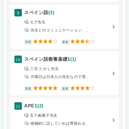
9
スペイン語
(3)
セグ先生
先生とのコミュニケーション、...
4
3.5
充実
楽単
10
スペイン語教養基礎1
(1)
三宅 たかし先生
月曜日は日本人の先生なので理...
5
4
充実
楽単
11
APE1
(2)
五十嵐陽子先生
積極的に話していれば秀取れる...