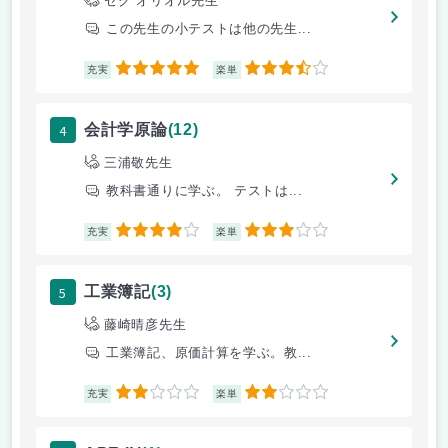
セグ オリオル先生
この先生の小テストは他の先生...
5
3.5
充実
楽単
4
会計学原論
(12)
三浦敬先生
教科書通りに学ぶ。 テストは...
4
3
充実
楽単
5
工業簿記
(3)
藤崎晴彦先生
工業簿記、原価計算を学ぶ。教...
2
2
充実
楽単