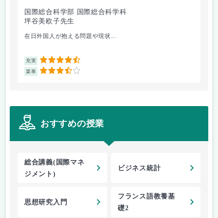
国際総合科学部 国際総合科学科
国
坪谷美欧子先生
黄
在日外国人が抱える問題や現状...
韓
4.5
充実
充
3.5
楽単
楽
おすすめの授業
総合講義(国際マネ
ビジネス統計
ジメント)
フランス語教養基
思想研究入門
礎2