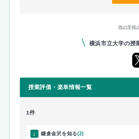
他の学校
横浜市立大学の授
授業評価・楽単情報一覧
1件
1
鎌倉金沢を知る
(2)