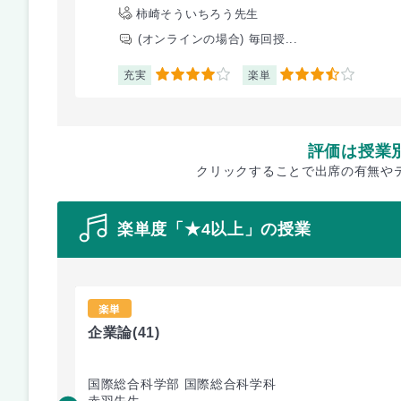
柿崎そういちろう先生
(オンラインの場合) 毎回授...
充実
楽単
4
3.5
評価は授業
クリックすることで出席の有無や
楽単度「★4以上」の授業
楽単
企業論
(41)
国際総合科学部 国際総合科学科