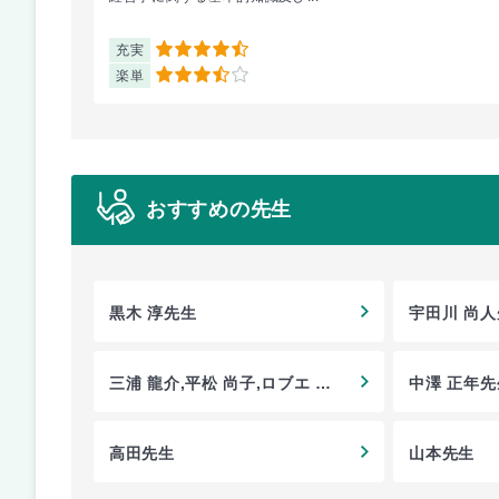
充実
4.5
楽単
3.5
おすすめの先生
黒木 淳先生
宇田川 尚
三浦 龍介,平松 尚子,ロブエ ナ
中澤 正年先
タリー先生
高田先生
山本先生