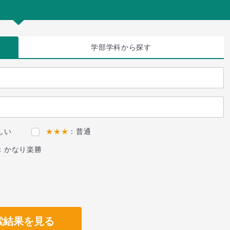
学部学科
から探す
しい
★★★
：普通
：かなり楽勝
索結果を見る