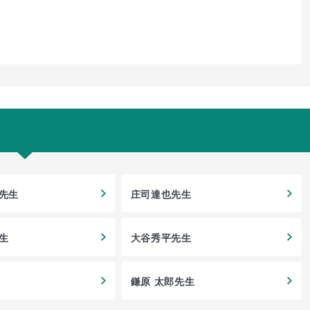
人先生
庄司達也先生
生
大谷秀平先生
鎌原 太郎先生