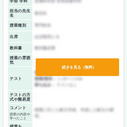
学部 学科
栄養科学部 管理栄養学科
担当の先生
嵐先生
名
授業種別
専門科目
出席
ほぼ毎回とる
教科書
教科書必要
授業の雰囲
気
続きを見る（無料）
前期/中間：
テスト・レポート両方なし
テスト
後期/期末：
レポートのみ
持ち込み：
テストなし
テストの方
-
式や難易度
コメント
病態に応じた献立作成、作成した献立の調
授業の内容や
理。
学べたこと
授業を