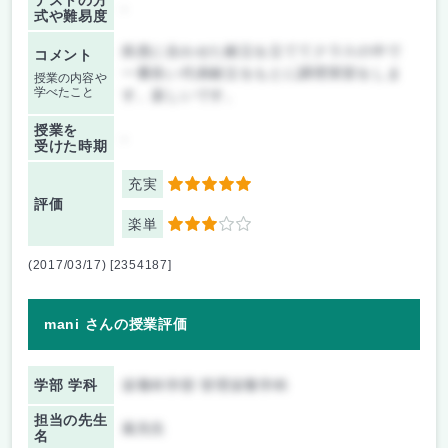
テストの方
-
式や難易度
疾患に合わせた献立を立ててクラスの中で
コメント
一番良い代表献立をもとに調理実習をしま
授業の内容や
学べたこと
す。楽しいです。
授業を
-
受けた時期
充実
5
評価
楽単
3
(2017/03/17) [2354187]
mani さんの授業評価
学部 学科
栄養科学部 管理栄養学科
担当の先生
嵐先生
名