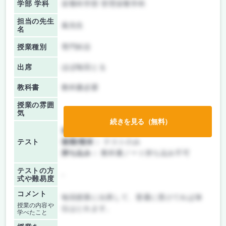
学部 学科
栄養科学部 管理栄養学科
担当の先生
嵐先生
名
授業種別
専門科目
出席
ほぼ毎回とる
教科書
教科書必要
授業の雰囲
気
続きを見る（無料）
前期/中間：
授業無し
テスト
後期/期末：
テストのみ
持ち込み：
教科書ノート持ち込み不可
テストの方
-
式や難易度
コメント
毎回授業に出席して、普通に受けてれば単
授業の内容や
位はとれます。
学べたこと