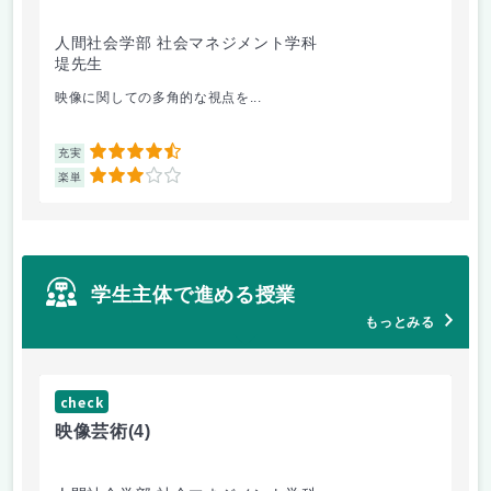
人間社会学部 社会マネジメント学科
学
堤先生
松
映像に関しての多角的な視点を...
毎
4.5
充実
充
3
楽単
楽
学生主体で進める授業
もっとみる
check
ch
映像芸術
(4)
女