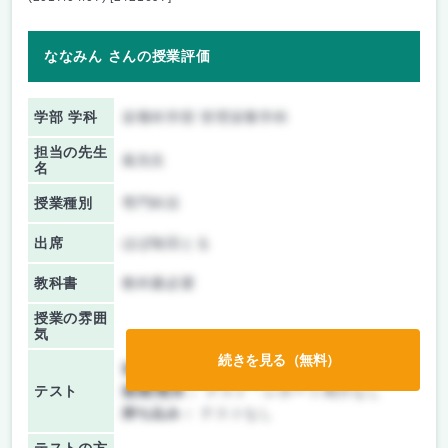
ななみん さんの授業評価
学部 学科
栄養科学部 管理栄養学科
担当の先生
嵐先生
名
授業種別
専門科目
出席
ほぼ毎回とる
教科書
教科書必要
授業の雰囲
気
続きを見る（無料）
前期/中間：
レポートのみ
テスト
後期/期末：
テスト・レポート両方なし
持ち込み：
テストなし