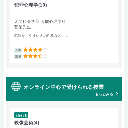
犯罪心理学
(19)
音
人間社会学部 人間心理学科
学
菅沼先生
大
犯罪をしやすい人の性格など。...
毎
4
充実
充
3.5
楽単
楽
オンライン中心で受けられる授業
もっとみる
check
ch
映像芸術
(4)
ス