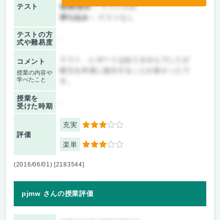
テスト
後期/期末：
テストのみ
持ち込み：
テストなし
テストの方
-
式や難易度
テスト、レポートはありませんでしたが
コメント
献立を作成し提出することが多かったで
授業の内容や
学べたこと
す。
授業を
-
受けた時期
充実
3
評価
楽単
3
(2016/06/01) [2183544]
pjmw さんの授業評価