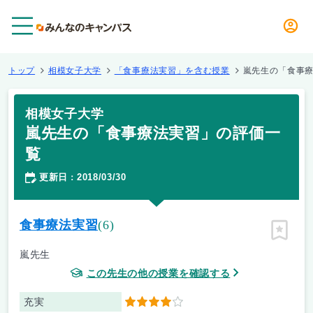
メニュー
トップ
相模女子大学
「食事療法実習」を含む授業
嵐先生の「食事
相模女子大学
嵐先生の「食事療法実習」の評価一
覧
更新日
2018/03/30
：
食事療法実習
(6)
ピン留
嵐先生
この先生の他の授業を確認する
充実
4