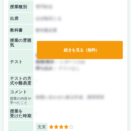
授業種別
専門科目
出席
ほぼ毎回とる
教科書
教科書必要
授業の雰囲
気
続きを見る（無料）
前期/中間：
授業無し
テスト
後期/期末：
レポートのみ
持ち込み：
テストなし
テストの方
-
式や難易度
コメント
病態に合わせた献立作成、調理実習
授業の内容や
学べたこと
授業を
-
受けた時期
充実
4