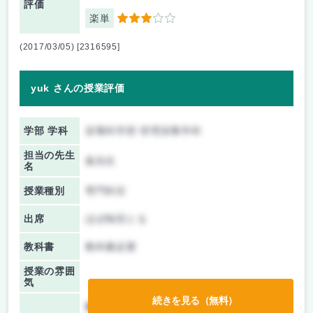
評価
楽単
3
(2017/03/05) [2316595]
yuk さんの授業評価
学部 学科
栄養科学部 管理栄養学科
担当の先生
嵐先生
名
授業種別
専門科目
出席
ほぼ毎回とる
教科書
教科書必要
授業の雰囲
気
続きを見る（無料）
前期/中間：
テスト・レポート両方なし