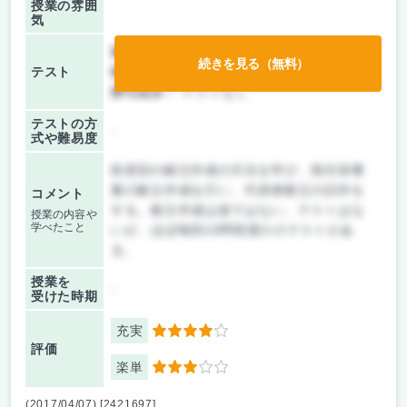
授業の雰囲
気
前期/中間：
レポートのみ
続きを見る（無料）
テスト
後期/期末：
レポートのみ
持ち込み：
テストなし
テストの方
-
式や難易度
疾患別の献立作成の方法を学び、指示栄養
量の献立作成を行い、代表者献立の試作を
コメント
する。献立作成は楽ではない。テストはな
授業の内容や
学べたこと
いが、ほぼ毎回10問程度の小テストがあ
る。
授業を
-
受けた時期
充実
4
評価
楽単
3
(2017/04/07) [2421697]