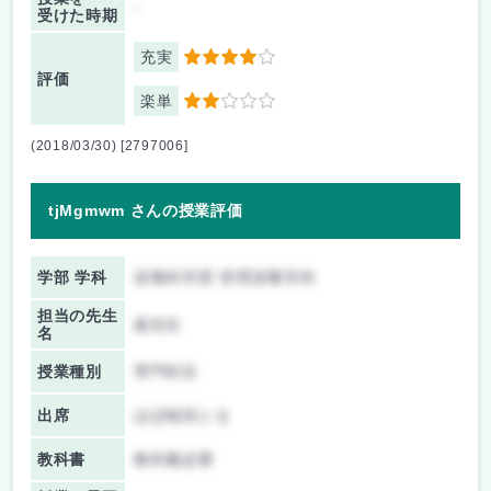
-
受けた時期
充実
4
評価
楽単
2
(2018/03/30) [2797006]
tjMgmwm さんの授業評価
学部 学科
栄養科学部 管理栄養学科
担当の先生
嵐先生
名
授業種別
専門科目
出席
ほぼ毎回とる
教科書
教科書必要