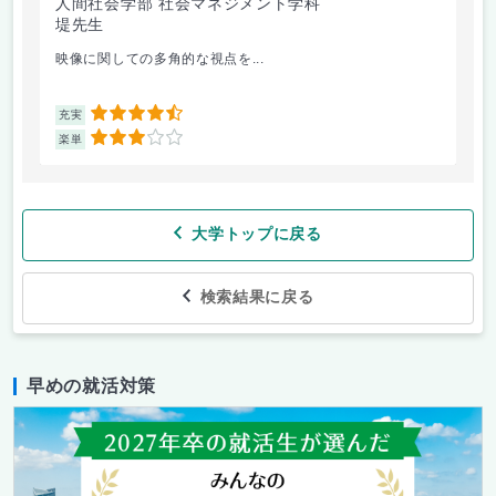
人間社会学部 社会マネジメント学科
人
堤先生
小
映像に関しての多角的な視点を...
講
4.5
充実
充
3
楽単
楽
大学トップに戻る
検索結果に戻る
早めの就活対策