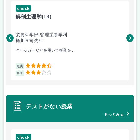
check
ch
解剖生理学
(13)
産
栄養科学部 管理栄養学科
人
樋川直司先生
菅
クリッカーなどを用いて授業を...
ピ
4.5
充実
充
3
楽単
楽
テストがない授業
もっとみる
check
ch