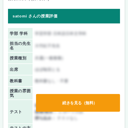
satomi さんの授業評価
学部 学科
学芸学部 日本語日本文学科
担当の先生
大竹紀子先生
名
授業種別
共通(一般教養)
出席
ほぼ毎回とる
教科書
教科書なし・不要
授業の雰囲
気
続きを見る（無料）
前期/中間：
テスト・レポート両方なし
テスト
後期/期末：
レポートのみ
持ち込み：
テストなし