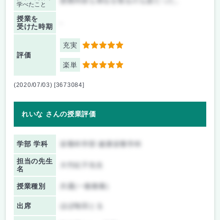
授業内容も単位を取るのも楽だった。
学べたこと
授業を
-
受けた時期
充実
5
評価
楽単
5
(2020/07/03) [3673084]
れいな さんの授業評価
学部 学科
栄養科学部 健康栄養学科
担当の先生
大竹紀子先生
名
授業種別
共通(一般教養)
出席
ほぼ毎回とる