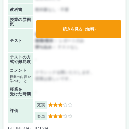
教科書
教科書なし・不要
授業の雰囲
気
続きを見る（無料）
前期/中間：
レポートのみ
テスト
後期/期末：
レポートのみ
持ち込み：
テストなし
テストの方
-
式や難易度
コメント
クラシックを聞いたりします。
授業の内容や
授業は楽しいです。
学べたこと
授業を
-
受けた時期
充実
3
評価
楽単
3
(2010/03/04) [1071684]