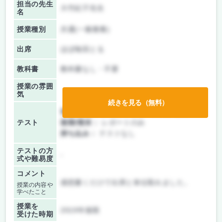
担当の先生
大竹紀子先生
名
授業種別
共通(一般教養)
出席
ほぼ毎回とる
教科書
教科書なし・不要
授業の雰囲
気
続きを見る（無料）
前期/中間：
テスト・レポート両方なし
テスト
後期/期末：
レポートのみ
持ち込み：
テストなし
テストの方
-
式や難易度
コメント
感想書くだけで出席と単位取れました。
授業の内容や
学べたこと
授業を
2019年後期
受けた時期