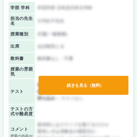
学部 学科
学芸学部 日本語日本文学科
担当の先生
大竹紀子先生
名
授業種別
共通(一般教養)
出席
ほぼ毎回とる
教科書
教科書なし・不要
授業の雰囲
気
前期/中間：
レポートのみ
続きを見る（無料）
テスト
後期/期末：
レポートのみ
持ち込み：
テストなし
テストの方
-
式や難易度
基本的にはスライドを観てるだけｗ
コメント
期末レポは演奏会の感想文か、
授業の内容や