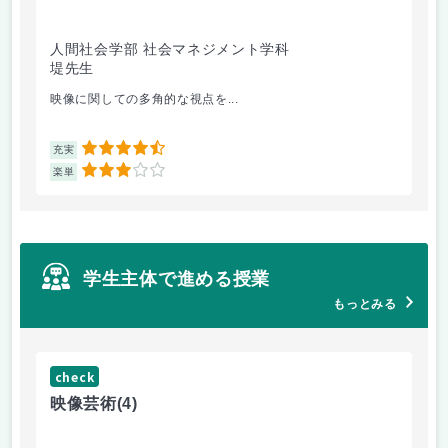
人間社会学部 社会マネジメント学科
学
堤先生
松
映像に関しての多角的な視点を...
毎
4.5
充実
充
3
楽単
楽
学生主体で進める授業
もっとみる
check
ch
映像芸術
(4)
女