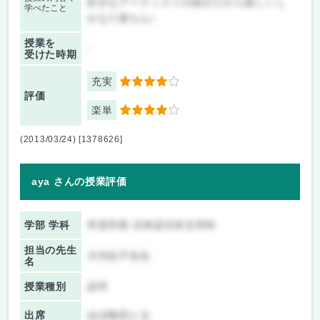
好きなアーティストの紹介だから楽しいし
学べたこと
かなり楽ちん♪
授業を
-
受けた時期
充実
4
評価
楽単
4
(2013/03/24) [1378626]
aya さんの授業評価
学部 学科
学芸学部 日本語日本文学科
担当の先生
大竹紀子先生
名
授業種別
語学
出席
ほぼ毎回とる