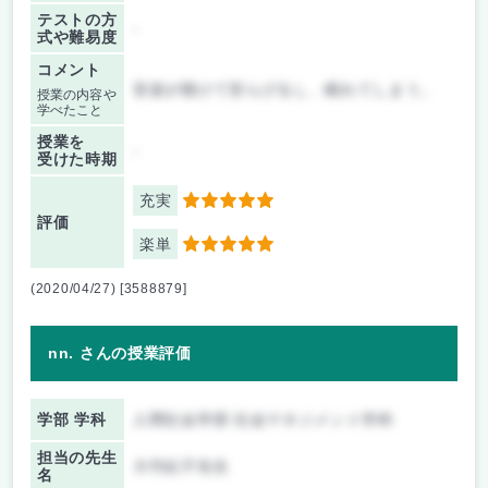
テストの方
-
式や難易度
コメント
音楽が聴けて安らげるし、眠れてしまう。
授業の内容や
学べたこと
授業を
-
受けた時期
充実
5
評価
楽単
5
(2020/04/27) [3588879]
nn. さんの授業評価
学部 学科
人間社会学部 社会マネジメント学科
担当の先生
大竹紀子先生
名