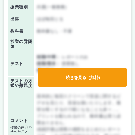
授業種別
共通(一般教養)
出席
ほぼ毎回とる
教科書
教科書なし・不要
授業の雰囲
気
前期/中間：
レポートのみ
テスト
後期/期末：
授業無し
持ち込み：
テストなし
続きを見る（無料）
テストの方
-
式や難易度
基本的に毎回スクリーンで音楽に関するビ
デオを見たり、音楽を聴いたりします。教
室を暗くするので眠くなることも多々…。
プリントを配られるので、教科書は買う必
コメント
要ありません。
授業の内容や
成績評価は授業の感想をまとめたレポート
学べたこと