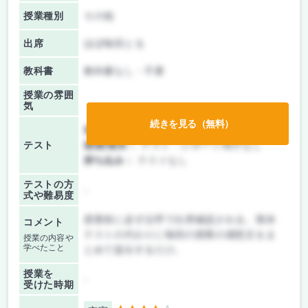
授業種別
その他
出席
ほぼ毎回とる
教科書
教科書なし・不要
授業の雰囲
気
続きを見る（無料）
前期/中間：
テスト・レポート両方なし
テスト
後期/期末：
テスト・レポート両方なし
持ち込み：
テストなし
テストの方
-
式や難易度
授業前に必ず点呼で出席確認される。期末
コメント
テストの代わりに毎回の授業の感想文をま
授業の内容や
学べたこと
とめて提出するだけ。
授業を
-
受けた時期