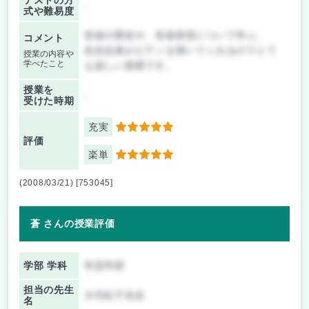
テストの方
-
式や難易度
音楽の歴史や、音楽表現について学ぶ、
コメント
先生自身がピアノを弾いてくれるのでとて
授業の内容や
学べたこと
も楽しい授業です。
授業を
-
受けた時期
充実
5
評価
楽単
5
(2008/03/21) [753045]
蒼 さんの授業評価
学部 学科
学芸学部
担当の先生
大竹紀子先生
名