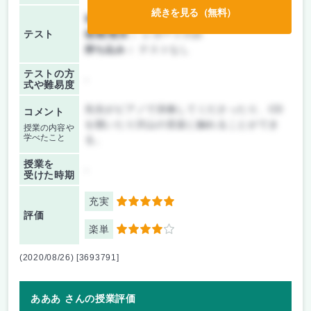
続きを見る（無料）
前期/中間：
レポートのみ
テスト
後期/期末：
レポートのみ
持ち込み：
テストなし
テストの方
-
式や難易度
先生がピアノで演奏してくださったり、CD
コメント
を聴いたり沢山の音楽に触れることができ
授業の内容や
学べたこと
る。
授業を
-
受けた時期
充実
5
評価
楽単
4
(2020/08/26) [3693791]
あああ さんの授業評価