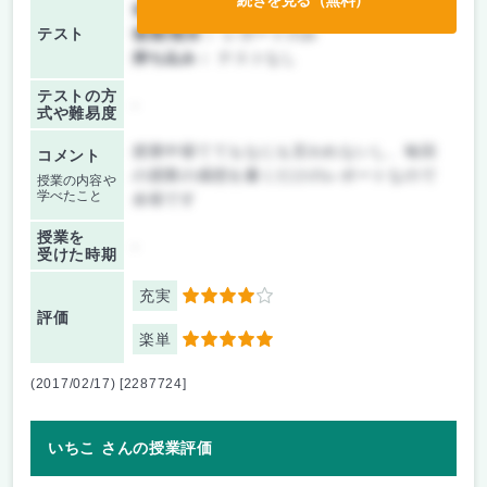
前期/中間：
テスト・レポート両方なし
テスト
後期/期末：
レポートのみ
持ち込み：
テストなし
テストの方
-
式や難易度
授業中寝ててもなにも言われないし、毎回
コメント
の授業の感想を書くだけのレポートなので
授業の内容や
学べたこと
余裕です
授業を
-
受けた時期
充実
4
評価
楽単
5
(2017/02/17) [2287724]
いちこ さんの授業評価