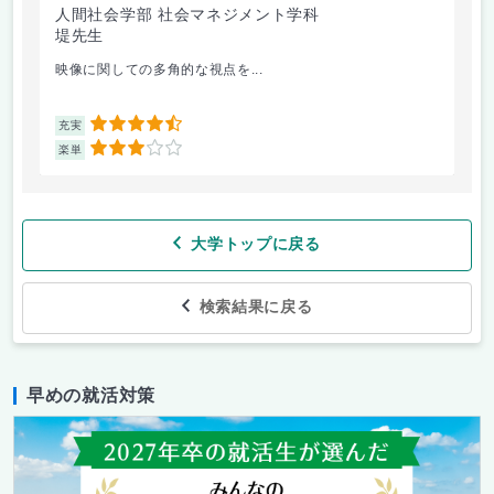
人間社会学部 社会マネジメント学科
人
堤先生
小
映像に関しての多角的な視点を...
講
4.5
充実
充
3
楽単
楽
大学トップに戻る
検索結果に戻る
早めの就活対策