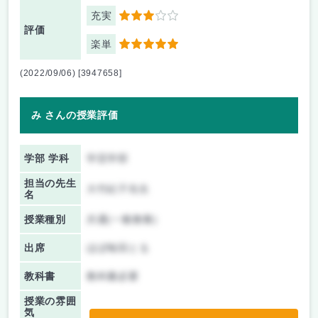
充実
3
評価
楽単
5
(2022/09/06) [3947658]
み さんの授業評価
学部 学科
学芸学部
担当の先生
大竹紀子先生
名
授業種別
共通(一般教養)
出席
ほぼ毎回とる
教科書
教科書必要
授業の雰囲
気