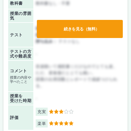
教科書
教科書なし・不要
授業の雰囲
気
前期/中間：
テスト・レポート両方なし
続きを見る（無料）
テスト
後期/期末：
レポートのみ
持ち込み：
テストなし
テストの方
-
式や難易度
音楽聴いて感想書くだけなのでとても楽。
コメント
ただ、昼食後だととても眠い。
授業の内容や
授業の出席回数とレポートで成績つけられ
学べたこと
る。
授業を
-
受けた時期
充実
3
評価
楽単
5