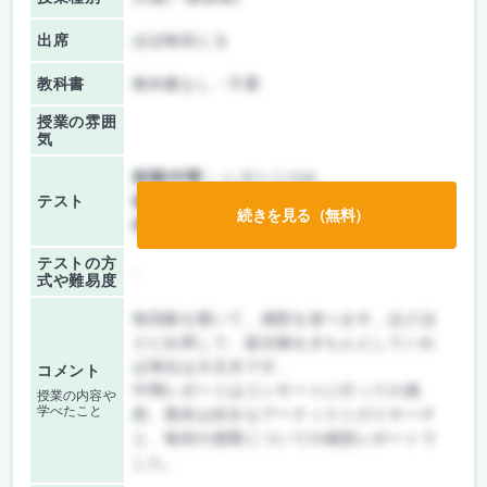
出席
ほぼ毎回とる
教科書
教科書なし・不要
授業の雰囲
気
前期/中間：
レポートのみ
テスト
後期/期末：
レポートのみ
続きを見る（無料）
持ち込み：
教科書ノート持ち込み不可
テストの方
-
式や難易度
毎回曲を聴いて、感想を述べます。ほどほ
どに出席して、提出物をきちんとしていれ
ば単位は大丈夫です。
コメント
中間レポートはコンサートに行っての感
授業の内容や
学べたこと
想、期末は好きなアーティストのリサーチ
と、毎回の授業についての感想レポートで
した。