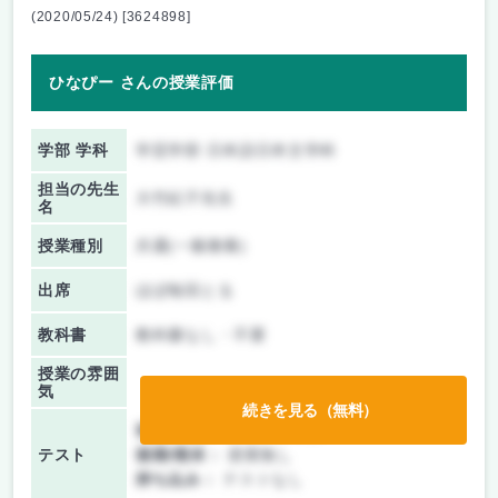
(2020/05/24) [3624898]
ひなぴー さんの授業評価
学部 学科
学芸学部 日本語日本文学科
担当の先生
大竹紀子先生
名
授業種別
共通(一般教養)
出席
ほぼ毎回とる
教科書
教科書なし・不要
授業の雰囲
気
続きを見る（無料）
前期/中間：
レポートのみ
テスト
後期/期末：
授業無し
持ち込み：
テストなし