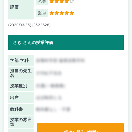
充実
4
評価
楽単
5
(2020/03/25) [3522628]
さき さんの授業評価
学部 学科
栄養科学部 健康栄養学科
担当の先生
大竹紀子先生
名
授業種別
共通(一般教養)
出席
ほぼ毎回とる
教科書
教科書なし・不要
授業の雰囲
気
続きを見る（無料）