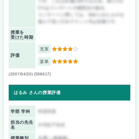
です。これが評価の80％を占め、残りの2
0％はコンサートの感想文の提出。
コンサートに関しては、決められたものを
個人で見に行きチケット代は自腹です。
授業を
-
受けた時期
充実
4
評価
楽単
5
(2007/04/20) [598617]
はるみ さんの授業評価
学部 学科
学芸学部
担当の先生
大竹紀子先生
名
授業種別
共通(一般教養)