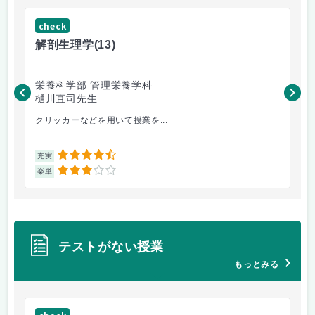
check
ch
解剖生理学
(13)
産
栄養科学部 管理栄養学科
人
樋川直司先生
菅
クリッカーなどを用いて授業を...
ピ
4.5
充実
充
3
楽単
楽
テストがない授業
もっとみる