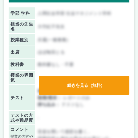
学部 学科
人間社会学部 社会マネジメント学科
担当の先生
大竹紀子先生
名
授業種別
共通(一般教養)
出席
ほぼ毎回とる
教科書
教科書なし・不要
授業の雰囲
気
続きを見る（無料）
前期/中間：
テスト・レポート両方なし
テスト
後期/期末：
レポートのみ
持ち込み：
テストなし
テストの方
-
式や難易度
コメント
音楽を聞いて感想を書く。
授業の内容や