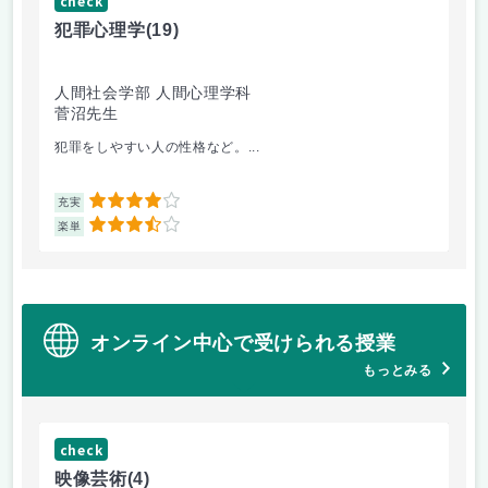
check
ch
犯罪心理学
(19)
音
人間社会学部 人間心理学科
学
菅沼先生
大
犯罪をしやすい人の性格など。...
毎
4
充実
充
3.5
楽単
楽
オンライン中心で受けられる授業
もっとみる
check
ch
映像芸術
(4)
ス