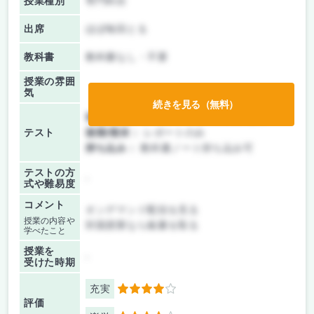
授業種別
専門科目
出席
ほぼ毎回とる
教科書
教科書なし・不要
授業の雰囲
気
続きを見る（無料）
前期/中間：
テスト・レポート両方なし
テスト
後期/期末：
レポートのみ
持ち込み：
教科書ノート持ち込み可
テストの方
-
式や難易度
コメント
オンデマンド配信を見る
授業の内容や
対面授業なら板書を取る
学べたこと
授業を
-
受けた時期
充実
4
評価