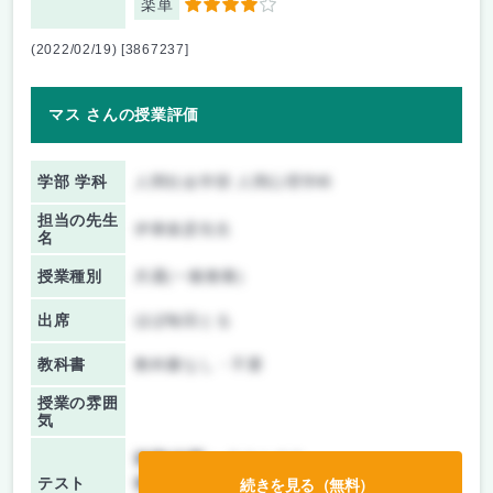
楽単
4
(2022/02/19) [3867237]
マス さんの授業評価
学部 学科
人間社会学部 人間心理学科
担当の先生
伊東俊彦先生
名
授業種別
共通(一般教養)
出席
ほぼ毎回とる
教科書
教科書なし・不要
授業の雰囲
気
前期/中間：
テストのみ
テスト
後期/期末：
テストのみ
続きを見る（無料）