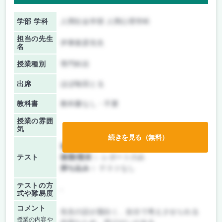
学部 学科
人間社会学部 人間心理学科
担当の先生
伊東俊彦先生
名
授業種別
専門科目
出席
ほぼ毎回とる
教科書
教科書なし・不要
授業の雰囲
気
続きを見る（無料）
前期/中間：
レポートのみ
テスト
後期/期末：
レポートのみ
持ち込み：
テストなし
テストの方
-
式や難易度
コメント
先生の話が面白く、自分で考えさせられる
授業の内容や