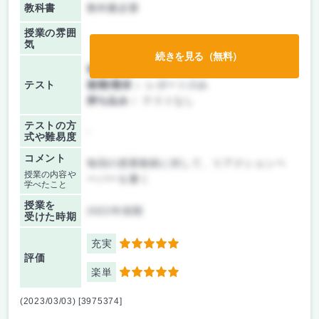
教科書
教科書必要
授業の雰囲
気
続きを見る（無料）
前期/中間：
レポートのみ
テスト
後期/期末：
レポートのみ
持ち込み：
テストなし
テストの方
-
式や難易度
コメント
毎回の授業動画に対して、リアクションペ
授業の内容や
ーパーを書く
学べたこと
授業を
2022年前期
受けた時期
充実
5
評価
楽単
5
(2023/03/03) [3975374]