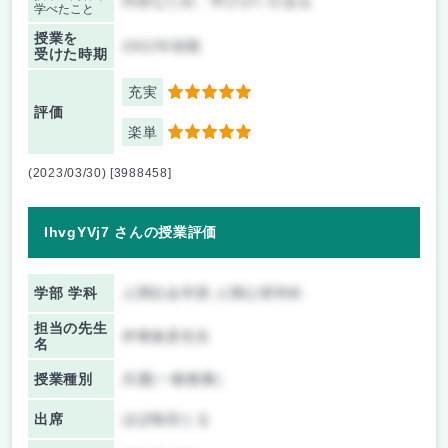
内容なため、学びがいがある
学べたこと
授業を
2022年前期
受けた時期
充実
5
評価
楽単
5
(2023/03/30) [3988458]
IhvgYVj7 さんの授業評価
学部 学科
人間社会学部 人間心理学科
担当の先生
伊東俊彦先生
名
授業種別
共通(一般教養)
出席
ほぼ毎回とる