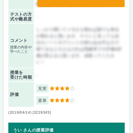
持ち込み：
教科書ノート持ち込み可
テストの方
-
式や難易度
しっかり聞いてメモさえ取れば誰でも単位
が取れると思います。テストと言っても自
コメント
分のノートやプリントの持ち込み可なので
授業の内容や
寝てるなどさえなければ高確率でＳ評価A評
学べたこと
価が貰えると思います。頑張ってくださ
い！
授業を
-
受けた時期
充実
4
評価
楽単
4
(2019/04/14) [3228345]
うい さんの授業評価