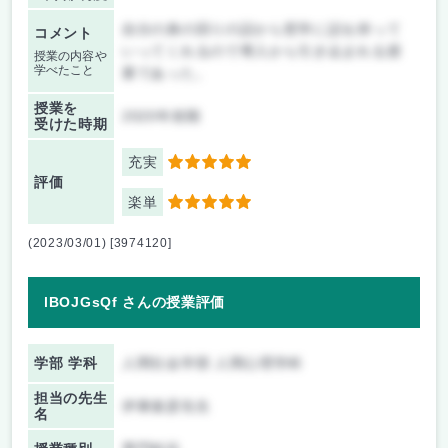
自分の身の回りの話から哲学に話を持って
コメント
いってくれるので導入から引き込まれる授
授業の内容や
学べたこと
業であった。
授業を
2020年前期
受けた時期
充実
5
評価
楽単
5
(2023/03/01) [3974120]
lBOJGsQf さんの授業評価
学部 学科
人間社会学部 人間心理学科
担当の先生
伊東俊彦先生
名