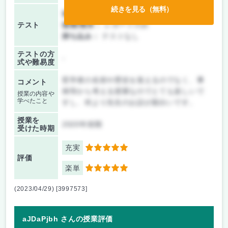
続きを見る（無料）
前期/中間：
テスト・レポート両方なし
テスト
後期/期末：
レポートのみ
持ち込み：
テストなし
テストの方
-
式や難易度
哲学者の名前や歴史を覚えるのでなく、事
コメント
例等から考える授業なのでとても楽しいで
授業の内容や
学べたこと
すし、何より先生のお話が面白いです。
授業を
2020年前期
受けた時期
充実
5
評価
楽単
5
(2023/04/29) [3997573]
aJDaPjbh さんの授業評価