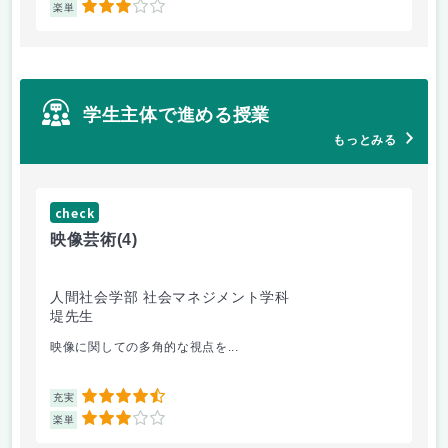
3
楽単
楽
学生主体で進める授業
もっとみる
check
ch
映像芸術
(4)
女
人間社会学部 社会マネジメント学科
人
堤先生
小
映像に関しての多角的な視点を...
講
4.5
充実
充
3
楽単
楽