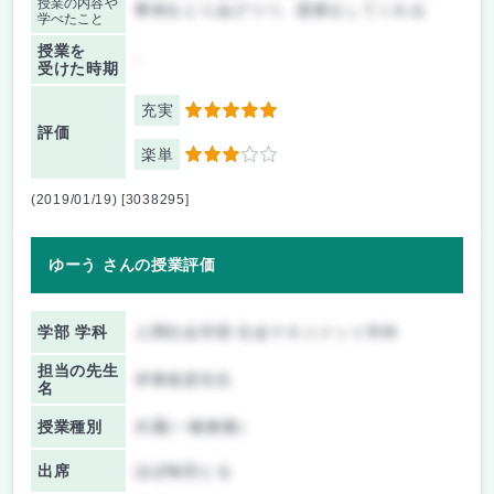
授業の内容や
事例をとりあげつつ、授業をしてくれる
学べたこと
授業を
-
受けた時期
充実
5
評価
楽単
3
(2019/01/19) [3038295]
ゆーう さんの授業評価
学部 学科
人間社会学部 社会マネジメント学科
担当の先生
伊東俊彦先生
名
授業種別
共通(一般教養)
出席
ほぼ毎回とる