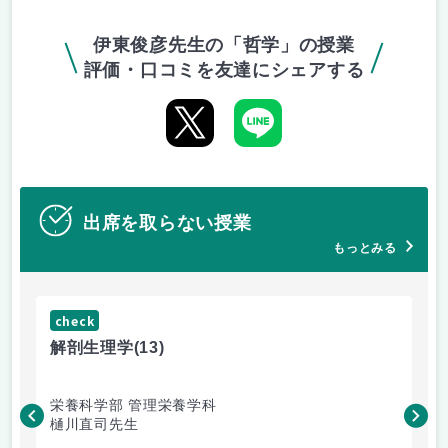
伊東俊彦先生の「哲学」の授業
評価・口コミを友達にシェアする
出席を取らない授業
もっとみる
check
ch
解剖生理学
(13)
産
栄養科学部 管理栄養学科
人
樋川直司先生
菅