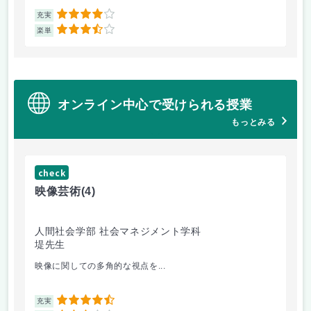
4
充実
充
3.5
楽単
楽
オンライン中心で受けられる授業
もっとみる
check
ch
映像芸術
(4)
ス
人間社会学部 社会マネジメント学科
学
堤先生
松
映像に関しての多角的な視点を...
毎
4.5
充実
充