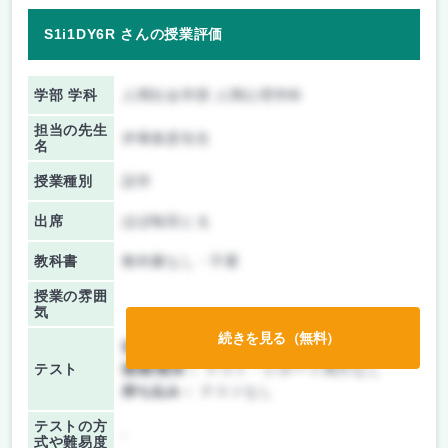
S1i1DY6R さんの授業評価
学部 学科
人間社会学部 人間心理学科
担当の先生
伊東俊彦先生
名
授業種別
語学
出席
ほぼ毎回とる
教科書
教科書なし・不要
授業の雰囲
気
続きを見る（無料）
前期/中間：
テスト・レポート両方なし
テスト
後期/期末：
テスト・レポート両方なし
持ち込み：
テストなし
テストの方
-
式や難易度