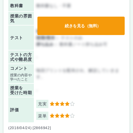
教科書
教科書なし・不要
授業の雰囲
気
続きを見る（無料）
前期/中間：
テスト・レポート両方なし
テスト
後期/期末：
テストのみ
持ち込み：
教科書ノート持ち込み可
テストの方
-
式や難易度
コメント
毎回プリントを配布され、解説していきま
授業の内容や
す。
学べたこと
授業を
-
受けた時期
充実
4
評価
楽単
4
(2018/04/24) [2866942]