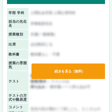
学部 学科
人間社会学部 人間心理学科
担当の先生
伊東俊彦先生
名
授業種別
共通(一般教養)
出席
ほぼ毎回とる
教科書
教科書なし・不要
授業の雰囲
気
続きを見る（無料）
前期/中間：
テストのみ
テスト
後期/期末：
テストのみ
持ち込み：
教科書ノート持ち込み可
テストの方
-
式や難易度
コメント
先生の話が面白くて楽しいし、たくさんの