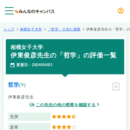
メニュー
トップ
相模女子大学
「哲学」を含む授業
伊東俊彦先生の「哲学」
相模女子大学
伊東俊彦先生の「哲学」の評価一覧
更新日
2024/04/03
：
哲学
(9)
ピン留
伊東俊彦先生
この先生の他の授業を確認する
充実
4.5
楽単
4