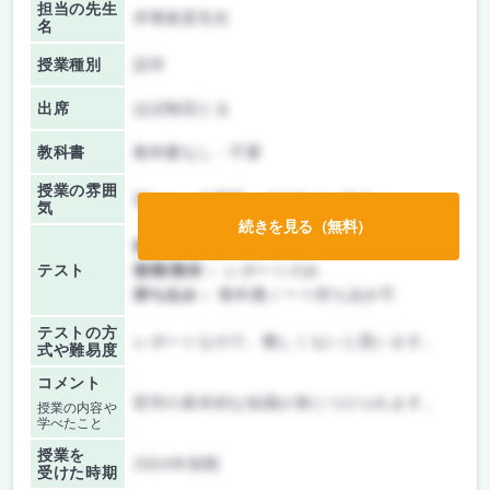
担当の先生
伊東俊彦先生
名
授業種別
語学
出席
ほぼ毎回とる
教科書
教科書なし・不要
授業の雰囲
楽しい、大教室、オフライン中心
気
続きを見る（無料）
前期/中間：
レポートのみ
テスト
後期/期末：
レポートのみ
持ち込み：
教科書ノート持ち込み可
テストの方
レポートなので、難しくないと思います。
式や難易度
コメント
哲学の基本的な知識が身につけられます。
授業の内容や
学べたこと
授業を
2024年前期
受けた時期