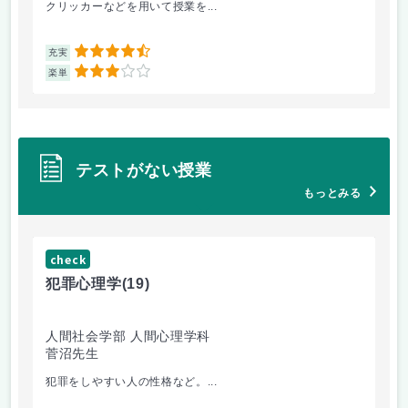
クリッカーなどを用いて授業を...
ピ
4.5
充実
充
3
楽単
楽
テストがない授業
もっとみる
check
ch
犯罪心理学
(19)
音
人間社会学部 人間心理学科
学
菅沼先生
大
犯罪をしやすい人の性格など。...
毎