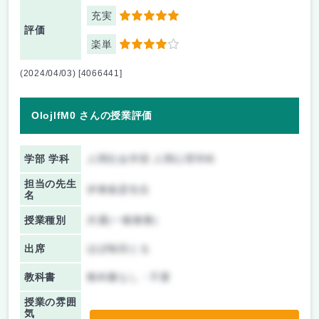
充実
5
評価
楽単
4
(2024/04/03) [4066441]
OIojlfM0 さんの授業評価
学部 学科
人間社会学部 人間心理学科
担当の先生
伊東俊彦先生
名
授業種別
共通(一般教養)
出席
ほぼ毎回とる
教科書
教科書なし・不要
授業の雰囲
気