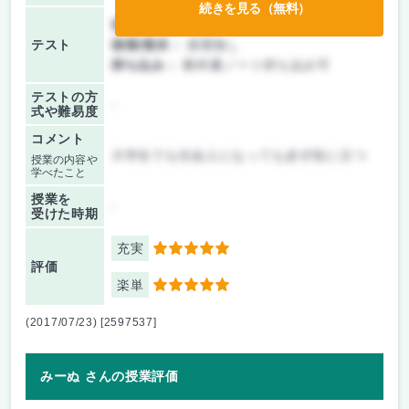
続きを見る（無料）
前期/中間：
テストのみ
テスト
後期/期末：
授業無し
持ち込み：
教科書ノート持ち込み可
テストの方
-
式や難易度
コメント
大学生でも社会人になっても必ず役に立つ
授業の内容や
学べたこと
授業を
-
受けた時期
充実
5
評価
楽単
5
(2017/07/23) [2597537]
みーぬ さんの授業評価