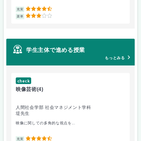
4.5
充実
充
3
楽単
楽
学生主体で進める授業
もっとみる
check
ch
映像芸術
(4)
女
人間社会学部 社会マネジメント学科
人
堤先生
小
映像に関しての多角的な視点を...
講
4.5
充実
充