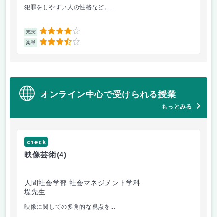
犯罪をしやすい人の性格など。...
毎
4
充実
充
3.5
楽単
楽
オンライン中心で受けられる授業
もっとみる
check
ch
映像芸術
(4)
ス
人間社会学部 社会マネジメント学科
学
堤先生
松
映像に関しての多角的な視点を...
毎