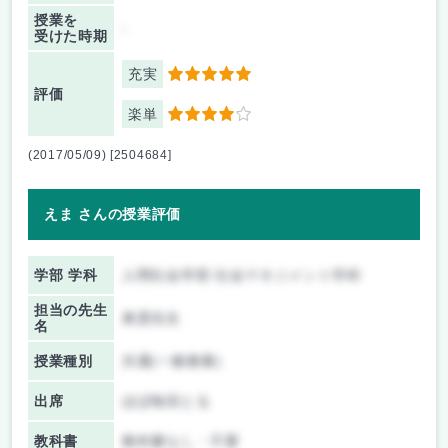
授業を
-
受けた時期
充実
5
評価
楽単
4
(2017/05/09) [2504684]
えま さんの授業評価
学部 学科
人間社会学部 社会マネジメント学科
担当の先生
奥貫先生
名
授業種別
共通(一般教養)
出席
ほぼ毎回とる
教科書
教科書なし・不要