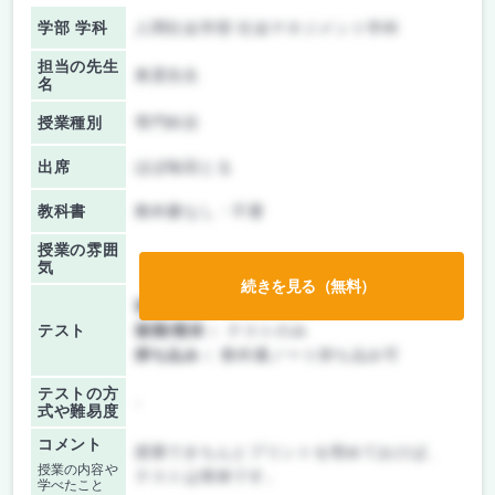
学部 学科
人間社会学部 社会マネジメント学科
担当の先生
奥貫先生
名
授業種別
専門科目
出席
ほぼ毎回とる
教科書
教科書なし・不要
授業の雰囲
気
続きを見る（無料）
前期/中間：
テストのみ
テスト
後期/期末：
テストのみ
持ち込み：
教科書ノート持ち込み可
テストの方
-
式や難易度
コメント
授業できちんとプリントを埋めておけば、
授業の内容や
テストは簡単です。
学べたこと