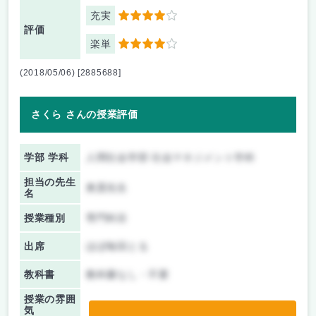
充実
4
評価
楽単
4
(2018/05/06) [2885688]
さくら さんの授業評価
学部 学科
人間社会学部 社会マネジメント学科
担当の先生
奥貫先生
名
授業種別
専門科目
出席
ほぼ毎回とる
教科書
教科書なし・不要
授業の雰囲
気