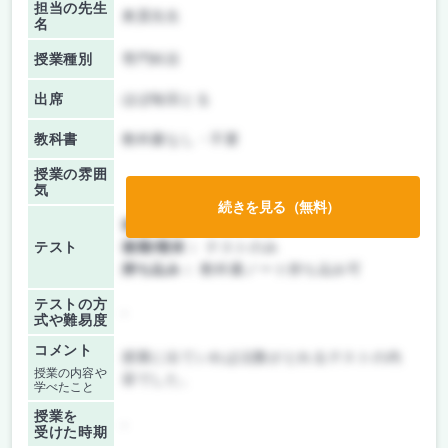
担当の先生
奥貫先生
名
授業種別
専門科目
出席
ほぼ毎回とる
教科書
教科書なし・不要
授業の雰囲
気
続きを見る（無料）
前期/中間：
テストのみ
テスト
後期/期末：
テストのみ
持ち込み：
教科書ノート持ち込み可
テストの方
-
式や難易度
コメント
授業に出ていれば点数がとれるテストの内
授業の内容や
容でした。
学べたこと
授業を
-
受けた時期