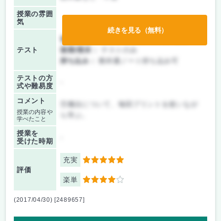
授業の雰囲
気
続きを見る（無料）
前期/中間：
テスト・レポート両方なし
テスト
後期/期末：
テストのみ
持ち込み：
教科書ノート持ち込み可
テストの方
-
式や難易度
コメント
労働法について、毎回プリントを使いなが
授業の内容や
ら学ぶ。
学べたこと
授業を
-
受けた時期
充実
5
評価
楽単
4
(2017/04/30) [2489657]