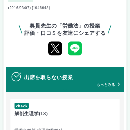
(2016/03/07) [1946948]
奥貫先生の「労働法」の授業
評価・口コミを友達にシェアする
出席を取らない授業
もっとみる
check
ch
解剖生理学
(13)
産