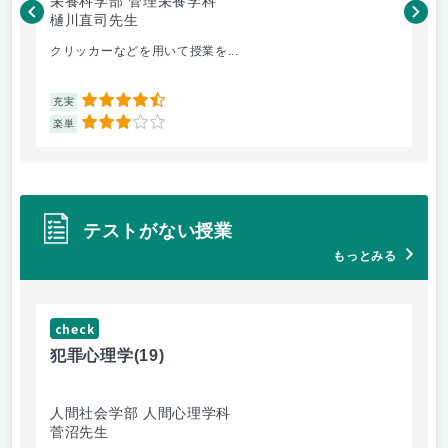
栄養科学部 管理栄養学科
人
樋川直司先生
菅
クリッカーなどを用いて授業を...
ピ
4.5
充実
充
3
楽単
楽
テストがない授業
もっとみる
check
ch
犯罪心理学
(19)
音
人間社会学部 人間心理学科
学
菅沼先生
大