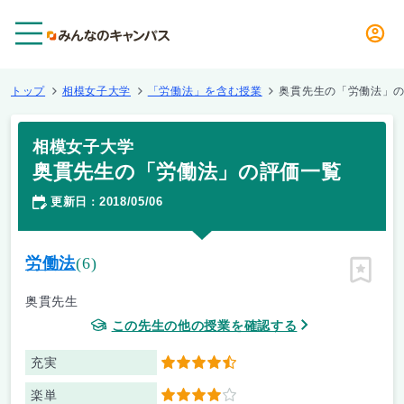
メニュー
トップ
相模女子大学
「労働法」を含む授業
奥貫先生の「労働法」
相模女子大学
奥貫先生の「労働法」の評価一覧
更新日
2018/05/06
：
労働法
(6)
ピン留
奥貫先生
この先生の他の授業を確認する
充実
4.5
楽単
4