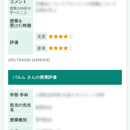
コメント
労働法についてアルバイトや就職について
授業の内容や
法律を学ぶ
学べたこと
授業を
-
受けた時期
充実
4
評価
楽単
4
(2017/04/28) [2486526]
パルム さんの授業評価
学部 学科
人間社会学部 社会マネジメント学科
担当の先生
奥貫先生
名
授業種別
専門科目