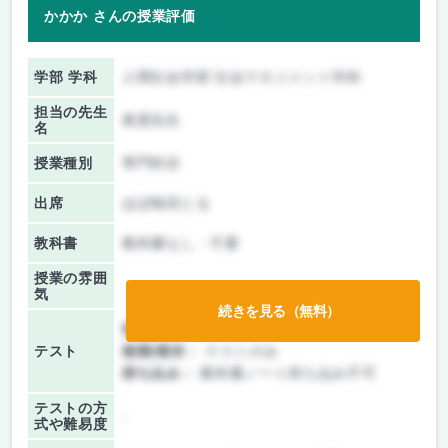
かかか さんの授業評価
学部 学科
人間社会学部 社会マネジメント学科
担当の先生
奥貫先生
名
授業種別
専門科目
出席
ほぼ毎回とる
教科書
教科書なし・不要
授業の雰囲
気
続きを見る（無料）
前期/中間：
テストのみ
テスト
後期/期末：
テストのみ
持ち込み：
教科書ノート持ち込み不可
テストの方
-
式や難易度