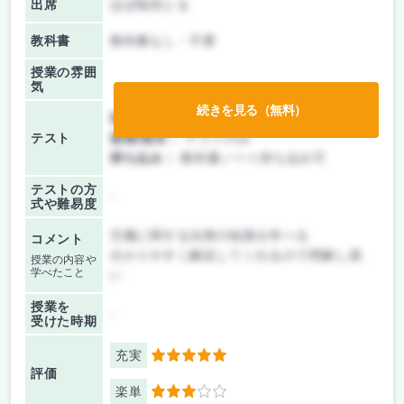
出席
ほぼ毎回とる
教科書
教科書なし・不要
授業の雰囲
気
続きを見る（無料）
前期/中間：
テスト・レポート両方なし
テスト
後期/期末：
テストのみ
持ち込み：
教科書ノート持ち込み可
テストの方
-
式や難易度
労働に関する法律の知識を学べる
コメント
分かりやすく解説してくれるので理解し易
授業の内容や
学べたこと
い
授業を
-
受けた時期
充実
5
評価
楽単
3