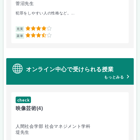
菅沼先生
大
犯罪をしやすい人の性格など。...
毎
4
充実
充
3.5
楽単
楽
オンライン中心で受けられる授業
もっとみる
check
ch
映像芸術
(4)
ス
人間社会学部 社会マネジメント学科
学
堤先生
松