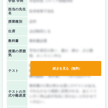
学部 学科
学芸学部 メディア情報学科
担当の先生
松本有希子先生
名
授業種別
語学
出席
ほぼ毎回とる
教科書
教科書必要
学生の発言が多い、厳か、静か、少人数
授業の雰囲
気
制、オンライン中心
前期/中間：
テストのみ
続きを見る（無料）
テスト
後期/期末：
授業無し
持ち込み：
教科書ノート持ち込み不可
教科書の1章が終わる度に小テストがある。
それもかなり成績に反映される。あとトイ
テストの方
式や難易度
レ行く時は必ず先生に言わないと行かせて
くれない。