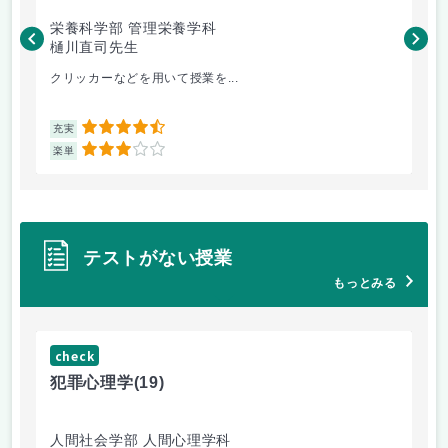
栄養科学部 管理栄養学科
人
樋川直司先生
菅
クリッカーなどを用いて授業を...
ピ
4.5
充実
充
3
楽単
楽
テストがない授業
もっとみる
check
ch
犯罪心理学
(19)
音
人間社会学部 人間心理学科
学