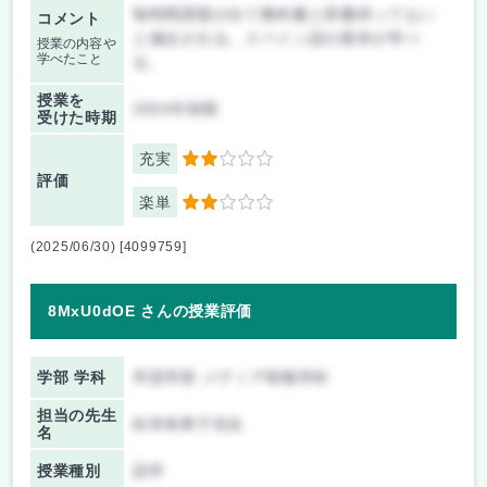
毎時間課題が出て教科書と辞書持ってない
コメント
と減点される。スペイン語の基本が学べ
授業の内容や
学べたこと
る。
授業を
2024年前期
受けた時期
充実
2
評価
楽単
2
(2025/06/30) [4099759]
8MxU0dOE さんの授業評価
学部 学科
学芸学部 メディア情報学科
担当の先生
松本有希子先生
名
授業種別
語学