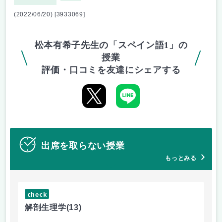
(2022/06/20) [3933069]
松本有希子先生の「スペイン語1」の
授業
評価・口コミを友達にシェアする
出席を取らない授業
もっとみる
check
ch
解剖生理学
(13)
産