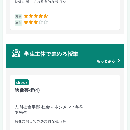
映像に関しての多角的な視点を...
毎
4.5
充実
充
3
楽単
楽
学生主体で進める授業
もっとみる
check
ch
映像芸術
(4)
女
人間社会学部 社会マネジメント学科
人
堤先生
小
映像に関しての多角的な視点を...
講