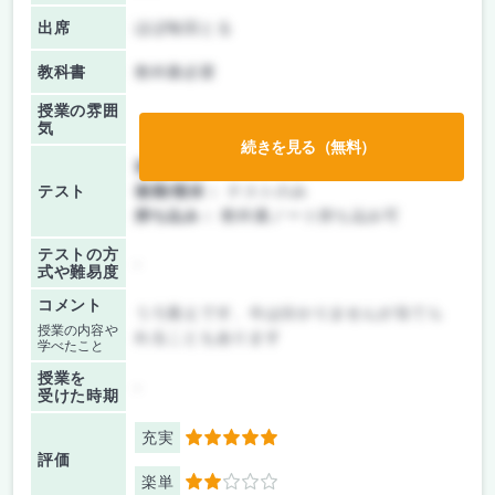
出席
ほぼ毎回とる
教科書
教科書必要
授業の雰囲
気
続きを見る（無料）
前期/中間：
テストのみ
テスト
後期/期末：
テストのみ
持ち込み：
教科書ノート持ち込み可
テストの方
-
式や難易度
コメント
うろ覚えです、今は分かりませんが当てら
授業の内容や
れることもあります
学べたこと
授業を
-
受けた時期
充実
5
評価
楽単
2