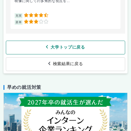
映像に関しての多角的な視点を...
講
4.5
充実
充
3
楽単
楽
大学トップに戻る
検索結果に戻る
早めの就活対策