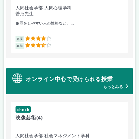
人間社会学部 人間心理学科
学
菅沼先生
大
犯罪をしやすい人の性格など。...
毎
4
充実
充
3.5
楽単
楽
オンライン中心で受けられる授業
もっとみる
check
ch
映像芸術
(4)
ス
人間社会学部 社会マネジメント学科
学