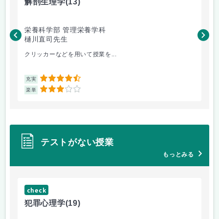
解剖生理学
(13)
産
栄養科学部 管理栄養学科
人
樋川直司先生
菅
クリッカーなどを用いて授業を...
ピ
4.5
充実
充
3
楽単
楽
テストがない授業
もっとみる
check
ch
犯罪心理学
(19)
音