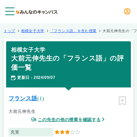
メニュー
トップ
相模女子大学
「フランス語」を含む授業
大前元伸先生の「
相模女子大学
大前元伸先生の「フランス語」の評
価一覧
更新日
2024/09/07
：
フランス語
(1)
ピン留
大前元伸先生
この先生の他の授業を確認する
充実
3