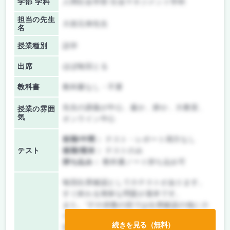
学部 学科
人間社会学部 社会マネジメント学科
担当の先生
大前元伸先生
名
授業種別
語学
出席
ほぼ毎回とる
教科書
教科書なし・不要
先生の講義が中心、厳か、静か、大教室、
授業の雰囲
気
オンライン中心
前期/中間：
テスト・レポート両方なし
テスト
後期/期末：
テストのみ
持ち込み：
教科書ノート持ち込み可
毎回出席確認として小テストがあります。
すぐ終わる簡単な問題が基本です。
また、“3”の倍数の回では出席確認の他に小
テストがあり、これは成績に含まれます。
続きを見る（無料）
受けずに期末だけで勝負することも可能で