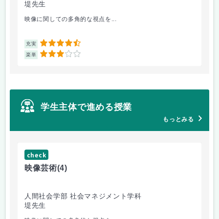
堤先生
松
映像に関しての多角的な視点を...
毎
4.5
充実
充
3
楽単
楽
学生主体で進める授業
もっとみる
check
ch
映像芸術
(4)
女
人間社会学部 社会マネジメント学科
人
堤先生
小