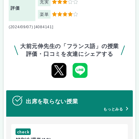
充実
3
評価
楽単
4
(2024/09/07) [4084141]
大前元伸先生の「フランス語」の授業
評価・口コミを友達にシェアする
出席を取らない授業
もっとみる
check
ch