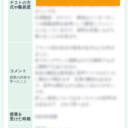
テストの方
すが、期末の予習になるので受けといた方
式や難易度
がいいです。
出席確認・小テスト・期末はインターネッ
トや講義資料を参考にして解答していいこ
とになっているので、資料を見返しながら
受けることが出来ます。
フランス語の文法や発音の仕方などを学び
ました。
全てオンデマンド授業なので大教室でも少
人数制でもありません。
コメント
先生の解説は基本的に音声ファイル(だいた
授業の内容や
い数分)で聞きます。文章の解説もあるの
学べたこと
で、音声を聞きながら読むと分かりやすい
です。
詳しい発音についてはオンラインの音声CD
があるので、それで学べます。
授業を
2024年前期
受けた時期