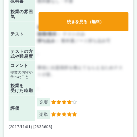
教科書
教科書なし・不要
授業の雰囲
気
続きを見る（無料）
前期/中間：
テストのみ
テスト
後期/期末：
テストのみ
持ち込み：
教科書ノート持ち込み可
テストの方
-
式や難易度
コメント
事前に出題箇所を教えてもらえるためテス
授業の内容や
トが楽。
学べたこと
授業を
-
受けた時期
充実
4
評価
楽単
5
(2017/11/01) [2633606]