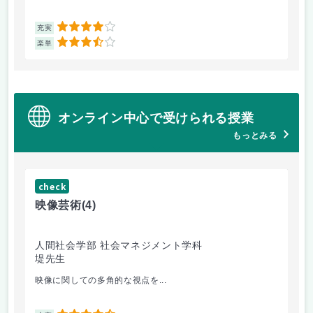
4
充実
充
3.5
楽単
楽
オンライン中心で受けられる授業
もっとみる
check
ch
映像芸術
(4)
ス
人間社会学部 社会マネジメント学科
学
堤先生
松
映像に関しての多角的な視点を...
毎