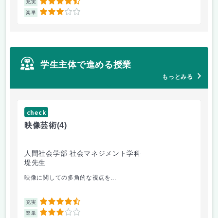
4.5
充実
充
3
楽単
楽
学生主体で進める授業
もっとみる
check
ch
映像芸術
(4)
女
人間社会学部 社会マネジメント学科
人
堤先生
小
映像に関しての多角的な視点を...
講
4.5
充実
充
3
楽単
楽