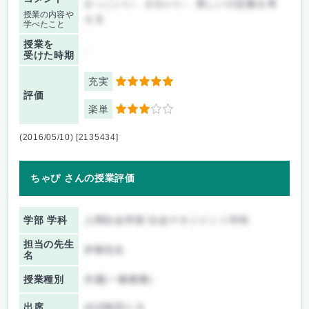
かっこいい、かわいい、美しいの定義を考
授業の内容や
える
学べたこと
授業を
-
受けた時期
充実
5
評価
楽単
3
(2016/05/10) [2135434]
ちゃぴ さんの授業評価
学部 学科
人間社会学部 社会マネジメント学科
担当の先生
伊東先生
名
授業種別
共通(一般教養)
出席
ほぼ毎回とる