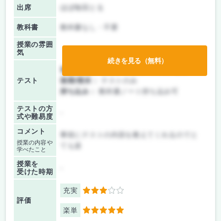
出席
ほぼ毎回とる
教科書
教科書なし・不要
授業の雰囲
気
続きを見る（無料）
前期/中間：
テスト・レポート両方なし
テスト
後期/期末：
テストのみ
持ち込み：
教科書ノート持ち込み可
テストの方
-
式や難易度
コメント
事前にテストの内容を教えてくれるのでと
授業の内容や
ても楽
学べたこと
授業を
-
受けた時期
充実
3
評価
楽単
5