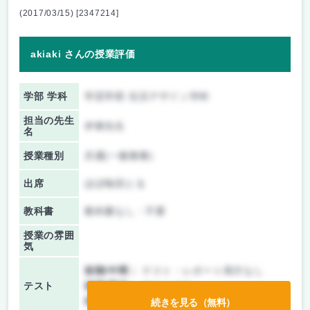
(2017/03/15) [2347214]
akiaki さんの授業評価
学部 学科
学芸学部 生活デザイン学科
担当の先生
伊東先生
名
授業種別
共通(一般教養)
出席
ほぼ毎回とる
教科書
教科書なし・不要
授業の雰囲
気
前期/中間：
テスト・レポート両方なし
テスト
後期/期末：
テストのみ
持ち込み：
教科書ノート持ち込み可
続きを見る（無料）