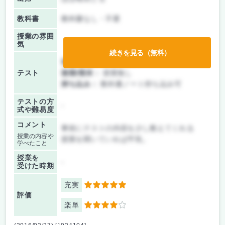
教科書
教科書なし・不要
授業の雰囲
気
続きを見る（無料）
前期/中間：
テストのみ
テスト
後期/期末：
授業無し
持ち込み：
教科書ノート持ち込み可
テストの方
-
式や難易度
コメント
事前にテストの内容を少し教えてくれる
授業の内容や
授業を聞いていれば平気。
学べたこと
授業を
-
受けた時期
充実
5
評価
楽単
4