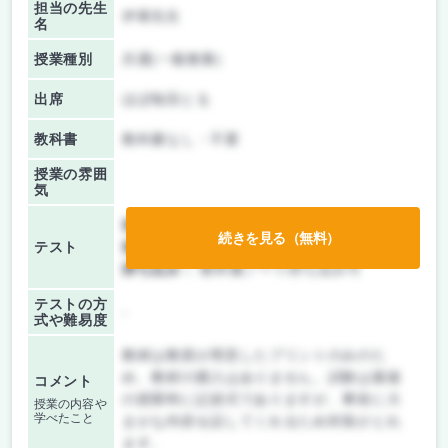
担当の先生
伊東先生
名
授業種別
共通(一般教養)
出席
ほぼ毎回とる
教科書
教科書なし・不要
授業の雰囲
気
前期/中間：
レポートのみ
続きを見る（無料）
テスト
後期/期末：
テストのみ
持ち込み：
教科書ノート持ち込み可
テストの方
-
式や難易度
教材は教授が用意したプリントのみのた
め、教材の購入はありません。試験は最後
コメント
の授業時に記述式でありますが、事前に大
授業の内容や
学べたこと
まかな内容を話してくれるため対策がとれ
ます。