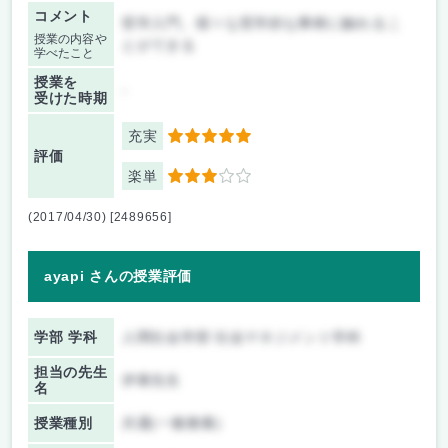
コメント
哲学入門。様々な哲学的な事柄に触れるこ
授業の内容や
とができる
学べたこと
授業を
-
受けた時期
充実
5
評価
楽単
3
(2017/04/30) [2489656]
ayapi さんの授業評価
学部 学科
人間社会学部 社会マネジメント学科
担当の先生
伊東先生
名
授業種別
共通(一般教養)