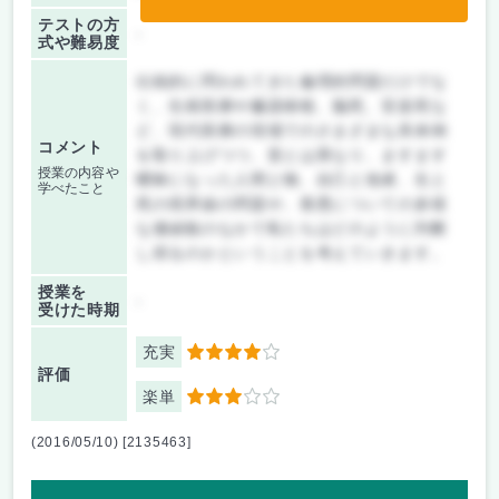
テストの方
-
式や難易度
伝統的に問われてきた倫理的問題だけでな
く、生殖医療や臓器移植、脳死、安楽死な
ど、現代医療の現場でのさまざまな具体例
コメント
を取り上げつつ、昔とは異なり、ますます
授業の内容や
曖昧になった人間と物、自己と他者、生と
学べたこと
死の境界線の問題や、善悪についての多様
な価値観のなかで私たちはどのように判断
し得るのかということを考えていきます。
授業を
-
受けた時期
充実
4
評価
楽単
3
(2016/05/10) [2135463]