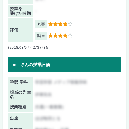
授業を
-
受けた時期
充実
4
評価
楽単
4
(2018/03/07) [2737485]
mii さんの授業評価
学部 学科
学芸学部 メディア情報学科
担当の先生
伊東先生
名
授業種別
共通(一般教養)
出席
ほぼ毎回とる