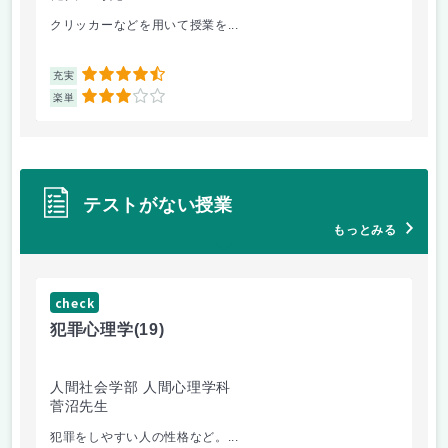
クリッカーなどを用いて授業を...
ピ
4.5
充実
充
3
楽単
楽
テストがない授業
もっとみる
check
ch
犯罪心理学
(19)
音
人間社会学部 人間心理学科
学
菅沼先生
大
犯罪をしやすい人の性格など。...
毎