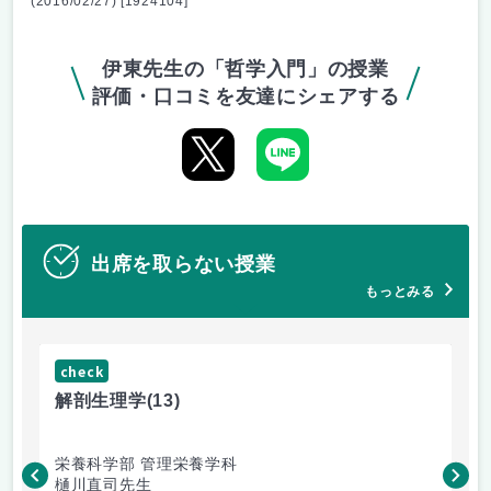
(2016/02/27) [1924104]
伊東先生の「哲学入門」の授業
評価・口コミを友達にシェアする
出席を取らない授業
もっとみる
check
ch
解剖生理学
(13)
産
栄養科学部 管理栄養学科
人
樋川直司先生
菅