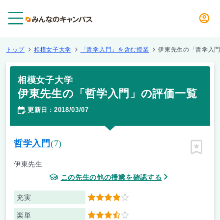
メニュー
トップ
相模女子大学
「哲学入門」を含む授業
伊東先生の「哲学入
相模女子大学
伊東先生の「哲学入門」の評価一覧
更新日
2018/03/07
：
哲学入門
(7)
ピン留
伊東先生
この先生の他の授業を確認する
充実
4
楽単
3.5