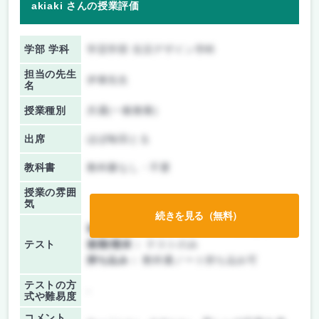
akiaki さんの授業評価
学部 学科
学芸学部 生活デザイン学科
担当の先生
伊東先生
名
授業種別
共通(一般教養)
出席
ほぼ毎回とる
教科書
教科書なし・不要
授業の雰囲
気
続きを見る（無料）
前期/中間：
テスト・レポート両方なし
テスト
後期/期末：
テストのみ
持ち込み：
教科書ノート持ち込み可
テストの方
-
式や難易度
コメント