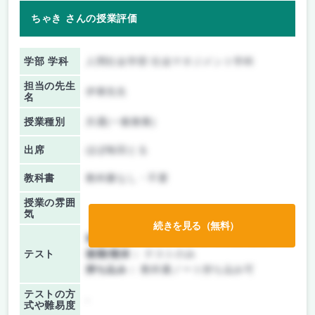
ちゃき さんの授業評価
学部 学科
人間社会学部 社会マネジメント学科
担当の先生
伊東先生
名
授業種別
共通(一般教養)
出席
ほぼ毎回とる
教科書
教科書なし・不要
授業の雰囲
気
続きを見る（無料）
前期/中間：
テスト・レポート両方なし
テスト
後期/期末：
テストのみ
持ち込み：
教科書ノート持ち込み可
テストの方
-
式や難易度