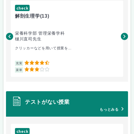
check
ch
解剖生理学
(13)
産
栄養科学部 管理栄養学科
人
樋川直司先生
菅
クリッカーなどを用いて授業を...
ピ
4.5
充実
充
3
楽単
楽
テストがない授業
もっとみる
check
ch