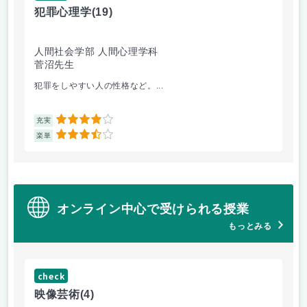
犯罪心理学
(19)
音
人間社会学部 人間心理学科
学
菅沼先生
大
犯罪をしやすい人の性格など。...
毎
4
充実
充
3.5
楽単
楽
オンライン中心で受けられる授業
もっとみる
check
ch
映像芸術
(4)
ス