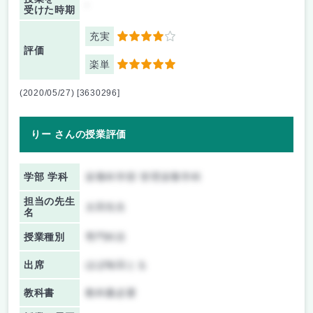
-
受けた時期
充実
4
評価
楽単
5
(2020/05/27) [3630296]
りー さんの授業評価
学部 学科
栄養科学部 管理栄養学科
担当の先生
太田先生
名
授業種別
専門科目
出席
ほぼ毎回とる
教科書
教科書必要