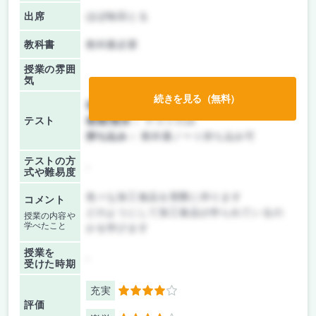
出席
ほぼ毎回とる
教科書
教科書必要
授業の雰囲
気
続きを見る（無料）
前期/中間：
テストのみ
テスト
後期/期末：
テストのみ
持ち込み：
教科書ノート持ち込み可
テストの方
-
式や難易度
色々な加工食品を実際に作ります
コメント
どのようにして加工食品が作られているの
授業の内容や
学べたこと
かを学びます
授業を
-
受けた時期
充実
4
評価