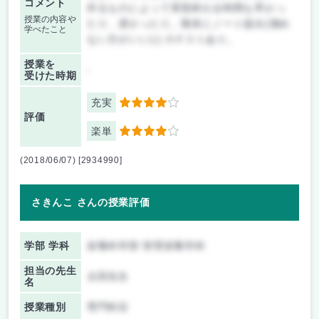
コメント
作るものによって実習終わる時間も早かっ
授業の内容や
たり、遅かったり。期末にノート提出(溜め
学べたこと
ない方がいい)と小テストあり。
授業を
-
受けた時期
充実
4
評価
楽単
4
(2018/06/07) [2934990]
さきんこ さんの授業評価
学部 学科
栄養科学部 管理栄養学科
担当の先生
太田先生
名
授業種別
専門科目