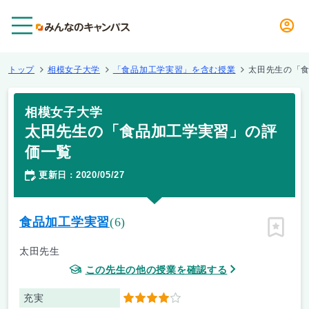
メニュー
トップ
相模女子大学
「食品加工学実習」を含む授業
太田先生の「
相模女子大学
太田先生の「食品加工学実習」の評
価一覧
更新日
2020/05/27
：
食品加工学実習
(6)
ピン留
太田先生
この先生の他の授業を確認する
充実
4