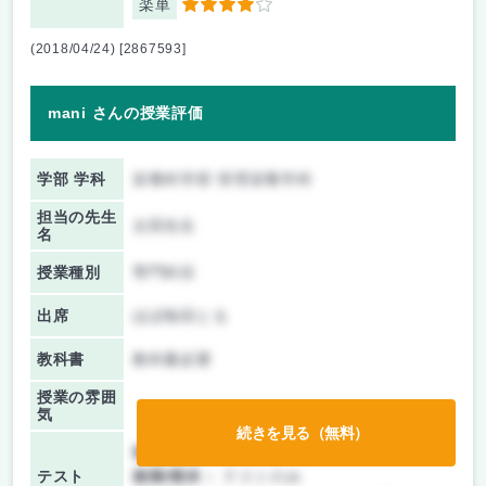
楽単
4
(2018/04/24) [2867593]
mani さんの授業評価
学部 学科
栄養科学部 管理栄養学科
担当の先生
太田先生
名
授業種別
専門科目
出席
ほぼ毎回とる
教科書
教科書必要
授業の雰囲
気
続きを見る（無料）
前期/中間：
授業無し
テスト
後期/期末：
テストのみ