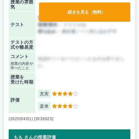
授業の雰囲
気
続きを見る（無料）
前期/中間：
テスト・レポート両方なし
テスト
後期/期末：
テストのみ
持ち込み：
教科書ノート持ち込み不可
テストの方
-
式や難易度
コメント
缶詰やソーセージといったものも作りまし
授業の内容や
た。
学べたこと
授業を
-
受けた時期
充実
4
評価
楽単
4
(2020/04/01) [3538923]
もも さんの授業評価