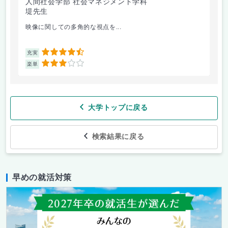
人間社会学部 社会マネジメント学科
人
堤先生
小
映像に関しての多角的な視点を...
講
4.5
充実
充
3
楽単
楽
大学トップに戻る
検索結果に戻る
早めの就活対策