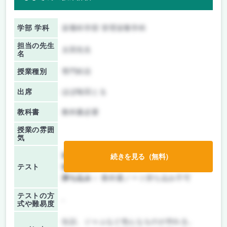
学部 学科
栄養科学部 管理栄養学科
担当の先生
太田先生
名
授業種別
専門科目
出席
ほぼ毎回とる
教科書
教科書必要
授業の雰囲
気
前期/中間：
テスト・レポート両方なし
続きを見る（無料）
テスト
後期/期末：
テストのみ
持ち込み：
教科書ノート持ち込み不可
テストの方
-
式や難易度
缶詰、ジャムなど色んなものが作れる。