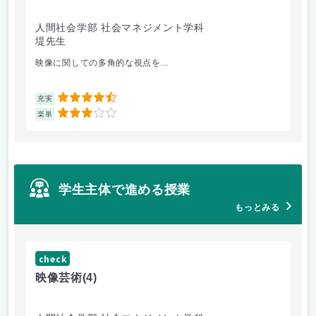
人間社会学部 社会マネジメント学科
学
堤先生
松
映像に関しての多角的な視点を...
毎
4.5
充実
充
3
楽単
楽
学生主体で進める授業
もっとみる
check
ch
映像芸術
(4)
女