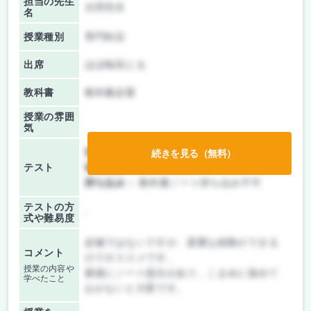
担当の先生
太田先生
名
授業種別
専門科目
出席
ほぼ毎回とる
教科書
教科書必要
授業の雰囲
気
前期/中間：
テスト・レポート両方なし
続きを見る（無料）
テスト
後期/期末：
テストのみ
持ち込み：
教科書ノート持ち込み不可
テストの方
-
式や難易度
必修ではないですが、貴重な経験ができる
コメント
のでオススメです。
授業の内容や
最後にノート提出があり、こまめに進めて
学べたこと
おかないと大変です。