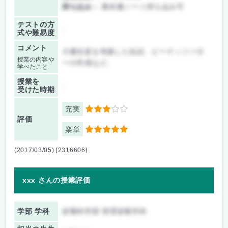
持ち込み：
教科書ノート持ち込み可
テストの方
-
式や難易度
コメント
大量生産を考慮した缶詰、ピーナッツバタ
授業の内容や
ーの作成など。
学べたこと
授業を
-
受けた時期
充実
3
評価
楽単
5
(2017/03/05) [2316606]
xxx さんの授業評価
学部 学科
栄養科学部 管理栄養学科