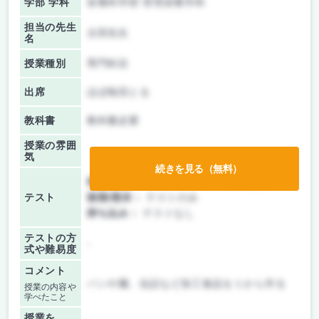
学部 学科
栄養科学部 管理栄養学科
担当の先生
太田先生
名
授業種別
専門科目
出席
ほぼ毎回とる
教科書
教科書必要
授業の雰囲
気
続きを見る（無料）
前期/中間：
テスト・レポート両方なし
テスト
後期/期末：
テストのみ
持ち込み：
テストなし
テストの方
-
式や難易度
コメント
パンや麺、缶詰など加工食品を１から作る
授業の内容や
学べたこと
授業を