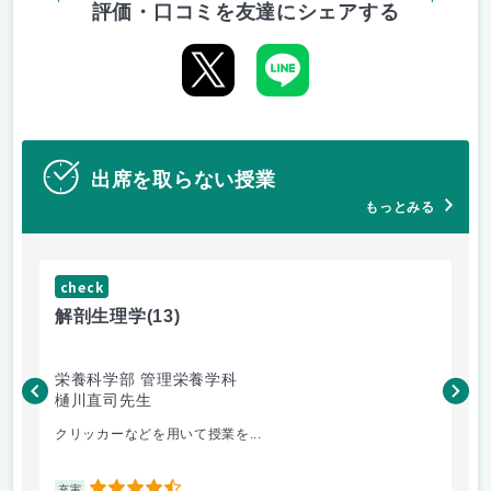
評価・口コミを友達にシェアする
出席を取らない授業
もっとみる
check
ch
解剖生理学
(13)
産
栄養科学部 管理栄養学科
人
樋川直司先生
菅
クリッカーなどを用いて授業を...
ピ
充実
充