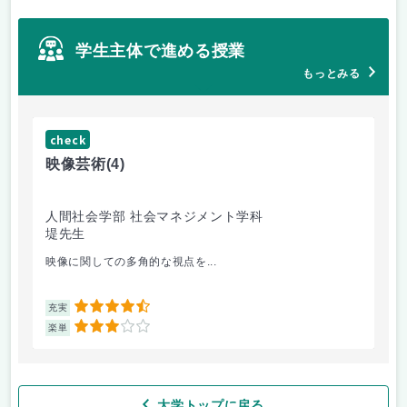
学生主体で進める授業
もっとみる
check
ch
映像芸術
(4)
女
人間社会学部 社会マネジメント学科
人
堤先生
小
映像に関しての多角的な視点を...
講
4.5
充実
充
3
楽単
楽
大学トップに戻る