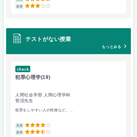
4.5
3
楽単
楽
テストがない授業
もっとみる
check
ch
犯罪心理学
(19)
音
人間社会学部 人間心理学科
学
菅沼先生
大
犯罪をしやすい人の性格など。...
毎
4
充実
充
3.5
楽単
楽