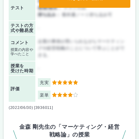
前期/中間：
テスト・レポート両方なし
テスト
後期/期末：
テストのみ
持ち込み：
教科書ノート持ち込み可
テストの方
-
式や難易度
企業の事例が用いられながらマーケティン
コメント
グや経営戦略のことについて学ぶことがで
授業の内容や
学べたこと
きる。
授業を
-
受けた時期
充実
5
評価
楽単
4
(2022/06/30) [3936011]
金森 剛先生の「マーケティング・経営
戦略論」の授業