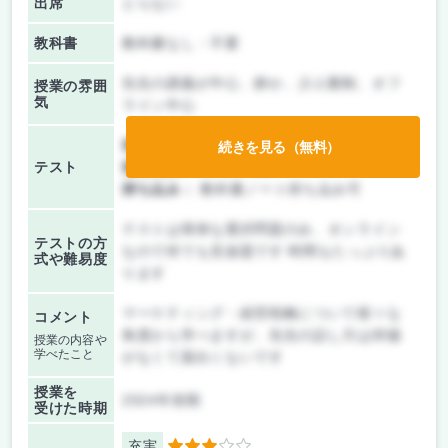
出席
とらない
教科書
教科書なし・不要
先生の講義が中心、静か、少人数制、オフ
授業の雰囲
気
ライン中心
前期/中間：
テスト・レポート両方なし
続きを見る（無料）
テスト
後期/期末：
テストのみ
持ち込み：
教科書ノート持ち込み可
テストは簡単な選択問題のみ、オンライン
テストの方
なので何でも見放題です 時間もたっぷりあ
式や難易度
ります
マーケティング・経営戦略について様々な
コメント
角度から学べますが、先生の話し方は抑揚
授業の内容や
学べたこと
がなくて面白くないです
授業を
2024年前期
受けた時期
充実