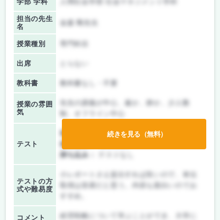
学部 学科
人間社会学部 社会マネジメント学科
担当の先生
金森 剛先生
名
授業種別
専門科目
出席
とらない
教科書
教科書なし・不要
先生の講義が中心、厳か、静か、少人数
授業の雰囲
気
制、オフライン中心
前期/中間：
レポートのみ
続きを見る（無料）
テスト
後期/期末：
授業無し
持ち込み：
テストなし
小レポートさえ提出すれば良いので、単位
テストの方
取得は容易だと思う。内容も面白いのでお
式や難易度
すすめ。
経営戦略について学ぶことができ、大学に
コメント