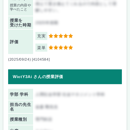
例えて置き換えてくれるので内容として理
授業の内容や
学べたこと
解しやすい。
授業を
2025年前期
受けた時期
充実
5
評価
楽単
5
(2025/09/24) [4104584]
WictY3Ai さんの授業評価
学部 学科
人間社会学部 社会マネジメント学科
担当の先生
金森 剛先生
名
授業種別
専門科目