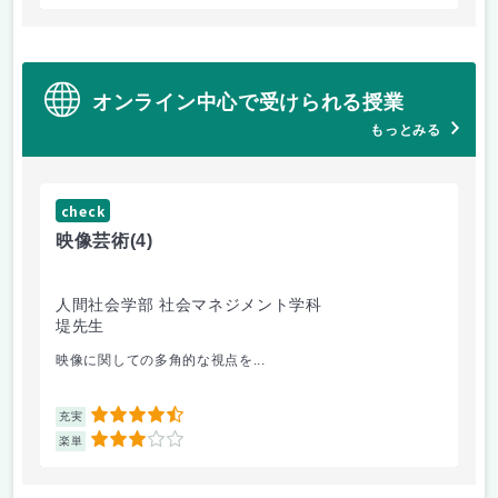
オンライン中心で受けられる授業
もっとみる
check
ch
映像芸術
(4)
ス
人間社会学部 社会マネジメント学科
学
堤先生
松
映像に関しての多角的な視点を...
毎
4.5
充実
充
3
楽単
楽