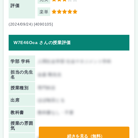
3
評価
楽単
5
(2024/09/24) [4090105]
W7E46Oca さんの授業評価
学部 学科
人間社会学部 社会マネジメント学科
担当の先生
金森 剛先生
名
授業種別
専門科目
出席
ほぼ毎回とる
教科書
教科書なし・不要
授業の雰囲
気
続きを見る（無料）