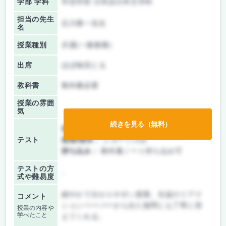
学部 学科
学芸学部 日本語日本文学科
担当の先生
石川勇一先生
名
授業種別
共通(一般教養)
出席
ほぼ毎回とる
教科書
教科書必要
授業の雰囲
気
続きを見る（無料）
前期/中間：
レポートのみ
テスト
後期/期末：
レポートのみ
持ち込み：
教科書ノート持ち込み可
テストの方
-
式や難易度
細やかで分かりやすい授業。生徒のリアク
コメント
ションペーパーから出た疑問にも丁寧に答
授業の内容や
学べたこと
えてくれる。