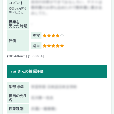
自分の分析ができておもしろい。テストは
コメント
教科書のみ持ち込めたので教科書に書き込
授業の内容や
学べたこと
みしてた。
授業を
-
受けた時期
充実
4
評価
楽単
5
(2014/04/21) [1538634]
rui さんの授業評価
学部 学科
学芸学部 日本語日本文学科
担当の先生
石川勇一先生
名
授業種別
共通(一般教養)