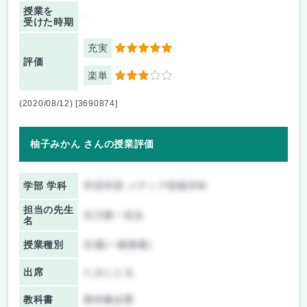
授業を
-
受けた時期
充実
5
評価
楽単
3
(2020/08/12) [3690874]
柚子みかん さんの授業評価
学部 学科
学芸学部 メディア情報学科
担当の先生
石川勇一先生
名
授業種別
共通(一般教養)
出席
たまにとる
教科書
教科書必要