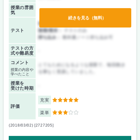
授業の雰囲
気
続きを見る（無料）
前期/中間：
テスト・レポート両方なし
テスト
後期/期末：
テストのみ
持ち込み：
教科書ノート持ち込み可
テストの方
-
式や難易度
コメント
とてもためになるような授業で、毎回飽き
授業の内容や
る事なく受講していました。
学べたこと
授業を
-
受けた時期
充実
5
評価
楽単
3
(2018/03/02) [2727205]