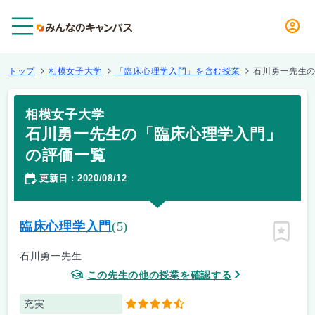
メニュー
トップ
相模女子大学
「臨床心理学入門」を含む授業
石川勇一先生
相模女子大学
石川勇一先生の「臨床心理学入門」
の評価一覧
更新日
2020/08/12
：
臨床心理学入門
(5)
ピン留
石川勇一先生
この先生の他の授業を確認する
充実
4.5