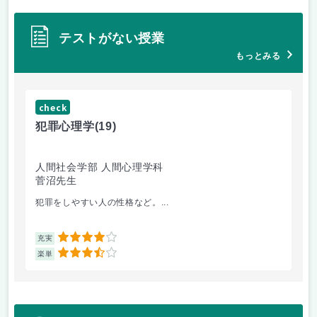
テストがない授業
もっとみる
check
ch
犯罪心理学
(19)
音
人間社会学部 人間心理学科
学
菅沼先生
大
犯罪をしやすい人の性格など。...
毎
4
充実
充
3.5
楽単
楽