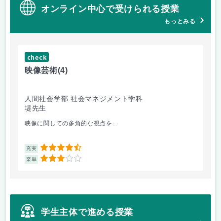
オンライン中心で受けられる授業
もっとみる
check
ch
映像芸術
(4)
ス
人間社会学部 社会マネジメント学科
学
堤先生
松
映像に関しての多角的な視点を...
毎
4.5
充実
充
3
楽単
楽
学生主体で進める授業