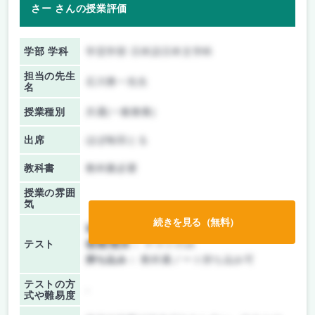
さー さんの授業評価
学部 学科
学芸学部 日本語日本文学科
担当の先生
石川勇一先生
名
授業種別
共通(一般教養)
出席
ほぼ毎回とる
教科書
教科書必要
授業の雰囲
気
続きを見る（無料）
前期/中間：
テスト・レポート両方なし
テスト
後期/期末：
テストのみ
持ち込み：
教科書ノート持ち込み可
テストの方
-
式や難易度