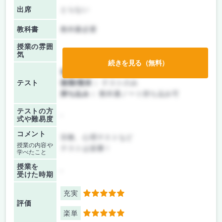
出席
とらない
教科書
教科書必要
授業の雰囲
気
続きを見る（無料）
前期/中間：
レポートのみ
テスト
後期/期末：
テストのみ
持ち込み：
教科書ノート持ち込み可
テストの方
-
式や難易度
コメント
宗教、心理テストなど
授業の内容や
テストは楽勝！
学べたこと
授業を
-
受けた時期
充実
5
評価
楽単
5