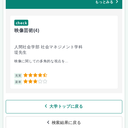
もっとみる
check
ch
映像芸術
(4)
女
人間社会学部 社会マネジメント学科
人
堤先生
小
映像に関しての多角的な視点を...
講
4.5
充実
充
3
楽単
楽
大学トップに戻る
検索結果に戻る