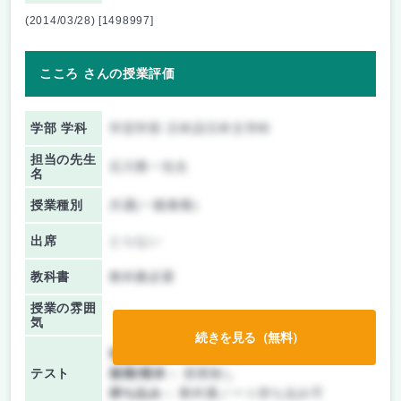
(2014/03/28) [1498997]
こころ さんの授業評価
学部 学科
学芸学部 日本語日本文学科
担当の先生
石川勇一先生
名
授業種別
共通(一般教養)
出席
とらない
教科書
教科書必要
授業の雰囲
気
続きを見る（無料）
前期/中間：
テストのみ
テスト
後期/期末：
授業無し
持ち込み：
教科書ノート持ち込み可