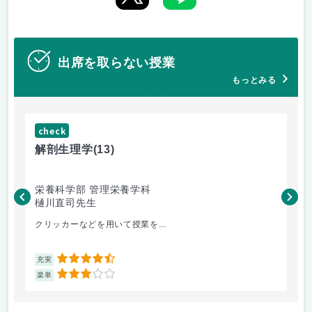
出席を取らない授業
もっとみる
check
ch
解剖生理学
(13)
産
栄養科学部 管理栄養学科
人
樋川直司先生
菅
クリッカーなどを用いて授業を...
ピ
4.5
充実
充
3
楽単
楽