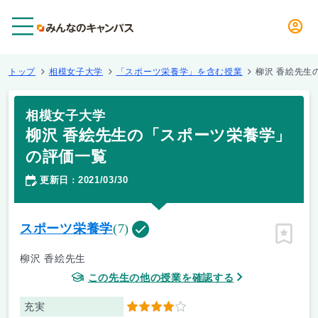
メニュー
トップ
相模女子大学
「スポーツ栄養学」を含む授業
柳沢 香絵先生
相模女子大学
柳沢 香絵先生の「スポーツ栄養学」
の評価一覧
更新日
2021/03/30
：
スポーツ栄養学
(7)
ピン留
柳沢 香絵先生
この先生の他の授業を確認する
充実
4