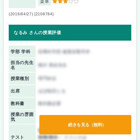
楽単
3
(2016/04/27) [2108784]
なるみ さんの授業評価
学部 学科
栄養科学部 健康栄養学科
担当の先生
柳沢 香絵先生
名
授業種別
専門科目
出席
ほぼ毎回とる
教科書
教科書必要
授業の雰囲
気
続きを見る（無料）
前期/中間：
テストのみ
テスト
後期/期末：
テストのみ