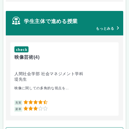
学生主体で進める授業
もっとみる
check
ch
映像芸術
(4)
女
人間社会学部 社会マネジメント学科
人
堤先生
小
映像に関しての多角的な視点を...
講
4.5
充実
充
3
楽単
楽