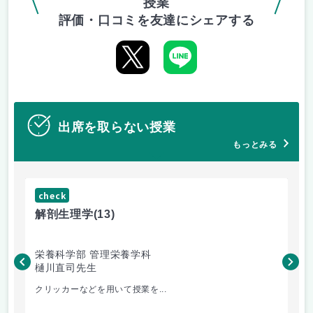
授業
評価・口コミを友達にシェアする
出席を取らない授業
もっとみる
check
ch
解剖生理学
(13)
産
栄養科学部 管理栄養学科
人
樋川直司先生
菅
クリッカーなどを用いて授業を...
ピ