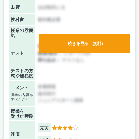
出席
ほぼ毎回とる
教科書
教科書必要
授業の雰囲
気
続きを見る（無料）
前期/中間：
レポートのみ
テスト
後期/期末：
レポートのみ
持ち込み：
テストなし
テストの方
-
式や難易度
栄養調査
コメント
論文紹介
授業の内容や
学べたこと
ジュニアスポーツ講座
授業を
-
受けた時期
充実
4
評価