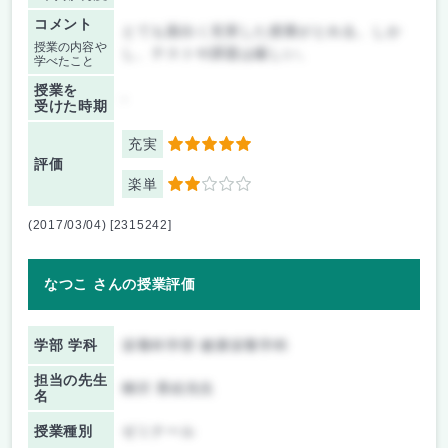
コメント
とても面白く充実した授業がとれる。しか
授業の内容や
し、テストや課題は厳しい。
学べたこと
授業を
-
受けた時期
充実
5
評価
楽単
2
(2017/03/04) [2315242]
なつこ さんの授業評価
学部 学科
栄養科学部 健康栄養学科
担当の先生
柳沢 香絵先生
名
授業種別
ゼミナール