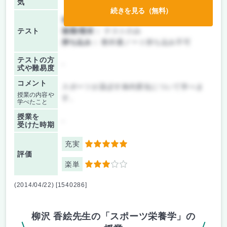
気
続きを見る（無料）
前期/中間：
テストのみ
テスト
後期/期末：
テストのみ
持ち込み：
教科書ノート持ち込み不可
テストの方
-
式や難易度
コメント
スポーツが及ぼす体内変化について学べま
授業の内容や
す。
学べたこと
授業を
-
受けた時期
充実
5
評価
楽単
3
(2014/04/22) [1540286]
柳沢 香絵先生の「スポーツ栄養学」の