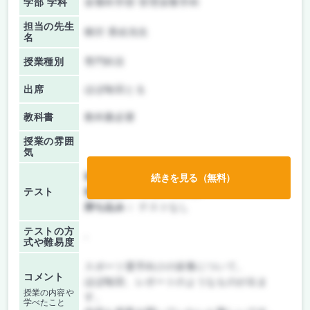
学部 学科
栄養科学部 管理栄養学科
担当の先生
柳沢 香絵先生
名
授業種別
専門科目
出席
ほぼ毎回とる
教科書
教科書必要
授業の雰囲
気
前期/中間：
レポートのみ
続きを見る（無料）
テスト
後期/期末：
レポートのみ
持ち込み：
テストなし
テストの方
-
式や難易度
スポーツ選手向けの栄養について。
コメント
ほぼ毎回、レポートのようなものが出ま
授業の内容や
す。
学べたこと