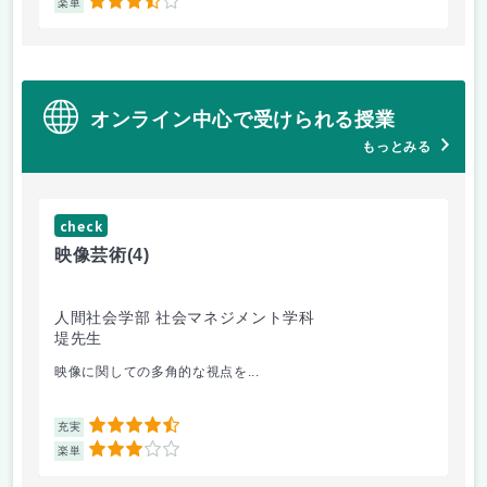
3.5
楽単
楽
オンライン中心で受けられる授業
もっとみる
check
ch
映像芸術
(4)
ス
人間社会学部 社会マネジメント学科
学
堤先生
松
映像に関しての多角的な視点を...
毎
4.5
充実
充
3
楽単
楽