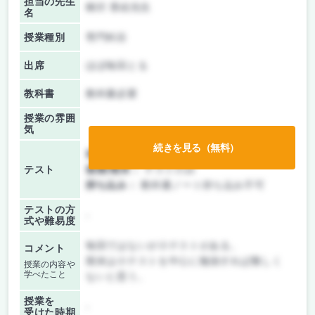
担当の先生
柳沢 香絵先生
名
授業種別
専門科目
出席
ほぼ毎回とる
教科書
教科書必要
授業の雰囲
気
続きを見る（無料）
前期/中間：
テストのみ
テスト
後期/期末：
テストのみ
持ち込み：
教科書ノート持ち込み不可
テストの方
-
式や難易度
毎回ではないが小テストがある。
コメント
期末は小テストを中心に勉強すれば難しく
授業の内容や
学べたこと
ないと思う。
授業を
-
受けた時期