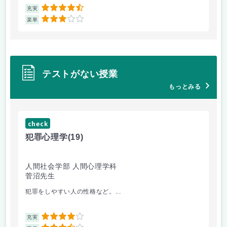
4.5
充実
充
3
楽単
楽
テストがない授業
もっとみる
check
ch
犯罪心理学
(19)
音
人間社会学部 人間心理学科
学
菅沼先生
大
犯罪をしやすい人の性格など。...
毎
4
充実
充