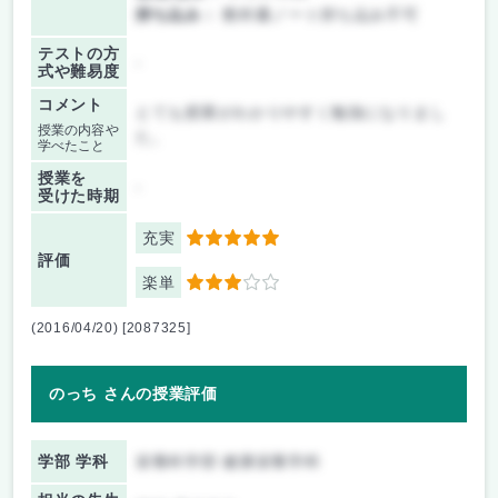
持ち込み：
教科書ノート持ち込み不可
テストの方
-
式や難易度
コメント
とても授業がわかりやすく勉強になりまし
授業の内容や
た。
学べたこと
授業を
-
受けた時期
充実
5
評価
楽単
3
(2016/04/20) [2087325]
のっち さんの授業評価
学部 学科
栄養科学部 健康栄養学科