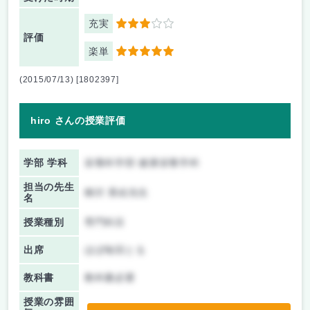
充実
3
評価
楽単
5
(2015/07/13) [1802397]
hiro さんの授業評価
学部 学科
栄養科学部 健康栄養学科
担当の先生
柳沢 香絵先生
名
授業種別
専門科目
出席
ほぼ毎回とる
教科書
教科書必要
授業の雰囲