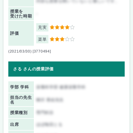
内容も授業を聞いていないと難しいです。
授業を
-
受けた時期
充実
4
評価
楽単
3
(2021/03/30) [3770494]
さる さんの授業評価
学部 学科
栄養科学部 健康栄養学科
担当の先生
柳沢 香絵先生
名
授業種別
専門科目
出席
ほぼ毎回とる