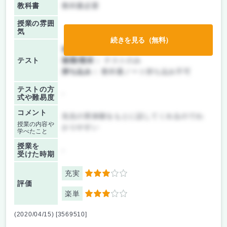
教科書
教科書必要
授業の雰囲
気
続きを見る（無料）
前期/中間：
テストのみ
テスト
後期/期末：
テストのみ
持ち込み：
教科書ノート持ち込み不可
テストの方
-
式や難易度
コメント
先生の実体験をもとに話してくれるのでわ
授業の内容や
かりやすい
学べたこと
授業を
-
受けた時期
充実
3
評価
楽単
3
(2020/04/15) [3569510]