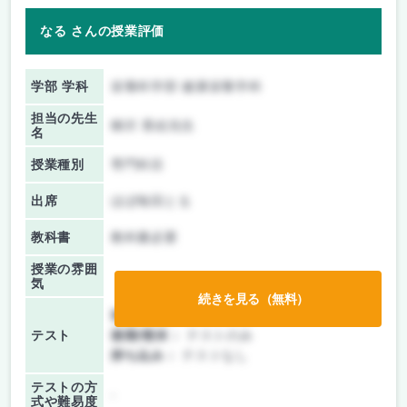
なる さんの授業評価
学部 学科
栄養科学部 健康栄養学科
担当の先生
柳沢 香絵先生
名
授業種別
専門科目
出席
ほぼ毎回とる
教科書
教科書必要
授業の雰囲
気
続きを見る（無料）
前期/中間：
テストのみ
テスト
後期/期末：
テストのみ
持ち込み：
テストなし
テストの方
-
式や難易度