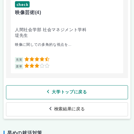
check
ch
映像芸術
(4)
女
人間社会学部 社会マネジメント学科
人
堤先生
小
映像に関しての多角的な視点を...
講
4.5
充実
充
3
楽単
楽
大学トップに戻る
検索結果に戻る
早めの就活対策