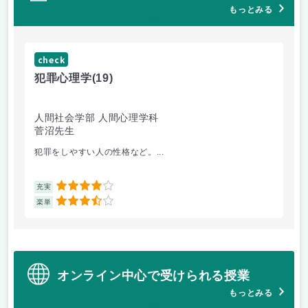
もっとみる
check
ch
犯罪心理学
(19)
音
人間社会学部 人間心理学科
学
菅沼先生
大
犯罪をしやすい人の性格など。...
毎
4
充実
充
3.5
楽単
楽
オンライン中心で受けられる授業
もっとみる