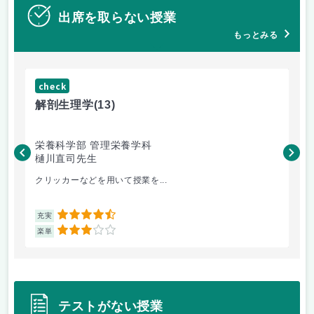
出席を取らない授業
もっとみる
check
ch
解剖生理学
(13)
産
栄養科学部 管理栄養学科
人
樋川直司先生
菅
クリッカーなどを用いて授業を...
ピ
4.5
充実
充
3
楽単
楽
テストがない授業