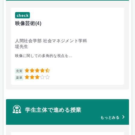
check
ch
映像芸術
(4)
ス
人間社会学部 社会マネジメント学科
学
堤先生
松
映像に関しての多角的な視点を...
毎
4.5
充実
充
3
楽単
楽
学生主体で進める授業
もっとみる