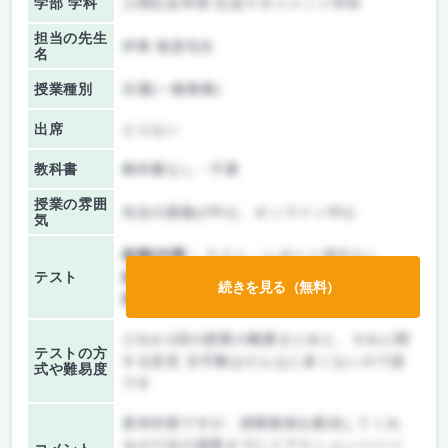
学部 学科
人間社会学部 社会マネジメント学科
担当の先生
伊東 俊彦先生
名
授業種別
共通(一般教養)
出席
とらない
教科書
教科書なし・不要
授業の雰囲
先生の講義が中心、オンライン中心
気
前期/中間：
テスト・レポート両方なし
テスト
後期/期末：
レポートのみ
続きを見る（無料）
持ち込み：
テストなし
どれか1回の授業の概要まとめと、それに関
テストの方
する意見 文字数はそんなに多くないので楽
式や難易度
です
基本対面ですが、授業動画を配信してくれ
るので次の授業までにリアクションペーパ