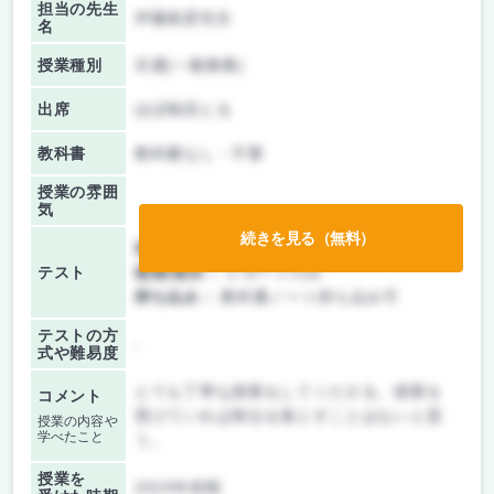
担当の先生
伊藤俊彦先生
名
授業種別
共通(一般教養)
出席
ほぼ毎回とる
教科書
教科書なし・不要
授業の雰囲
気
続きを見る（無料）
前期/中間：
レポートのみ
テスト
後期/期末：
レポートのみ
持ち込み：
教科書ノート持ち込み可
テストの方
-
式や難易度
とても丁寧な授業をしてくださる。授業を
コメント
受けていれば単位を落とすことはないと思
授業の内容や
学べたこと
う。
授業を
2019年前期