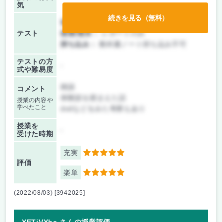
気
続きを見る（無料）
前期/中間：
レポートのみ
テスト
後期/期末：
レポートのみ
持ち込み：
教科書ノート持ち込み不可
テストの方
-
式や難易度
雑談
コメント
体験談を踏まえた話
授業の内容や
学べたこと
dvdなどをみた考察もあり
授業を
-
受けた時期
充実
5
評価
楽単
5
(2022/08/03) [3942025]