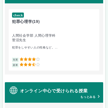
check
ch
犯罪心理学
(19)
音
人間社会学部 人間心理学科
学
菅沼先生
大
犯罪をしやすい人の性格など。...
毎
4
充実
充
3.5
楽単
楽
オンライン中心で受けられる授業
もっとみる