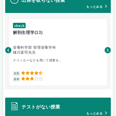
出席を取らない授業
もっとみる
check
ch
解剖生理学
(13)
産
栄養科学部 管理栄養学科
人
樋川直司先生
菅
クリッカーなどを用いて授業を...
ピ
4.5
充実
充
3
楽単
楽
テストがない授業
もっとみる