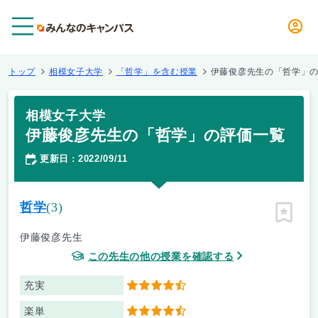
メニュー
トップ
相模女子大学
「哲学」を含む授業
伊藤俊彦先生の「哲学」
相模女子大学
伊藤俊彦先生の「哲学」の評価一覧
更新日
2022/09/11
：
哲学
(3)
ピン留
伊藤俊彦先生
この先生の他の授業を確認する
充実
4.5
楽単
4.5