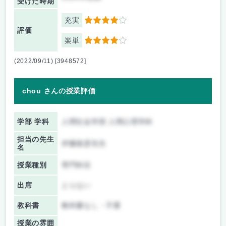
受けた時期
充実
4
評価
楽単
4
(2022/09/11) [3948572]
chou さんの授業評価
学部 学科
人間社会学部 人間心理学科
担当の先生
伊藤俊彦先生
名
授業種別
専門科目
出席
とらない
教科書
教科書なし・不要
授業の雰囲