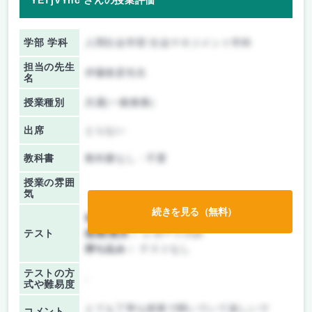
YETjVYhc さんの授業評価
学部 学科
人間社会学部 社会マネジメント学科
担当の先生
伊藤俊彦先生
名
授業種別
共通(一般教養)
出席
とらない
教科書
教科書なし・不要
授業の雰囲
気
続きを見る（無料）
前期/中間：
レポートのみ
テスト
後期/期末：
レポートのみ
持ち込み：
テストなし
テストの方
-
式や難易度
とても丁寧な授業で聞いていて楽しいで
コメント