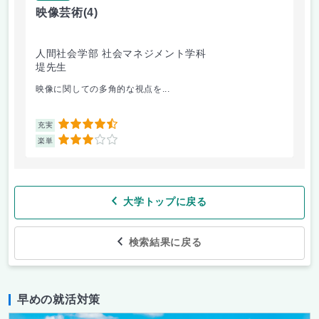
映像芸術
(4)
女
人間社会学部 社会マネジメント学科
人
堤先生
小
映像に関しての多角的な視点を...
講
4.5
充実
充
3
楽単
楽
大学トップに戻る
検索結果に戻る
早めの就活対策