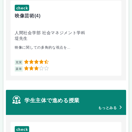
check
ch
映像芸術
(4)
ス
人間社会学部 社会マネジメント学科
学
堤先生
松
映像に関しての多角的な視点を...
毎
4.5
充実
充
3
楽単
楽
学生主体で進める授業
もっとみる
check
ch